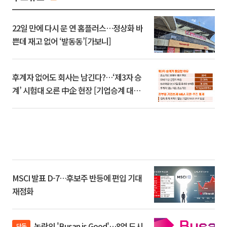
22일 만에 다시 문 연 홈플러스…정상화 바
쁜데 재고 없어 ‘발동동’[가보니]
후계자 없어도 회사는 남긴다?…‘제3자 승
계’ 시험대 오른 中企 현장 [기업승계 대전
환]
MSCI 발표 D-7…후보주 반등에 편입 기대
재점화
논란의 'Busan is Good'…8억 도시
단독