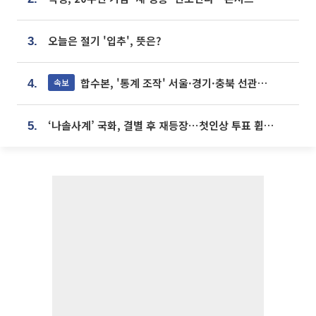
오늘은 절기 '입추', 뜻은?
3.
합수본, '통계 조작' 서울·경기·충북 선관위 등 추가 압수수색
속보
4.
‘나솔사계’ 국화, 결별 후 재등장⋯첫인상 투표 휩쓸고 ‘인기녀’ 등극
5.