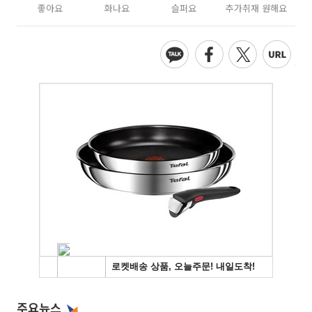
좋아요
화나요
슬퍼요
추가취재 원해요
주요뉴스