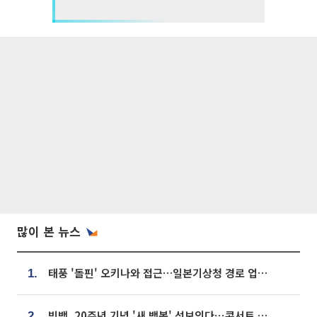
많이 본 뉴스
태풍 '돌핀' 오키나와 접근…일본기상청 경로 업데이트
1.
빅뱅, 20주년 기념 '새 뱅봉' 선보인다⋯콘서트 앞두고 팝업 개최
2.