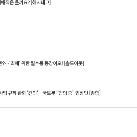
서매직은 올까요? [해시태그]
?⋯'최애' 위한 필수품 등장이오! [솔드아웃]
업 규제 완화 '건의'⋯국토부 "협의 중" 입장만 [종합]