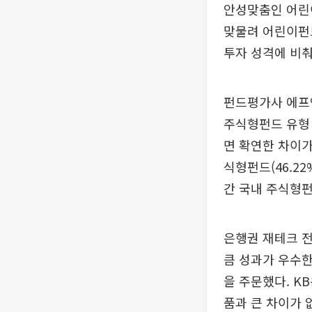
안성맞춤인 어린이
맞물려 어린이펀
투자 성격에 비춰
펀드평가사 에프엔
주식형펀드 유형 
면 확연한 차이가
식형펀드(46.2
간 국내 주식형펀드
은행권 재테크 
큼 성과가 우수한
을 주문했다. 
품과 큰 차이가 