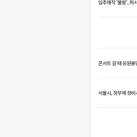
입추매직 '불발', 처
콘서트 갈 때 응원봉만
서울시, 정부에 정비사