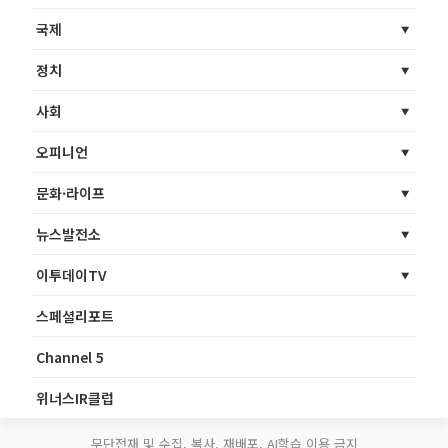
국제
정치
사회
오피니언
문화·라이프
뉴스발전소
이투데이TV
스페셜리포트
Channel 5
위너스IR클럽
무단전재 및 수집, 복사, 재배포, AI학습 이용 금지