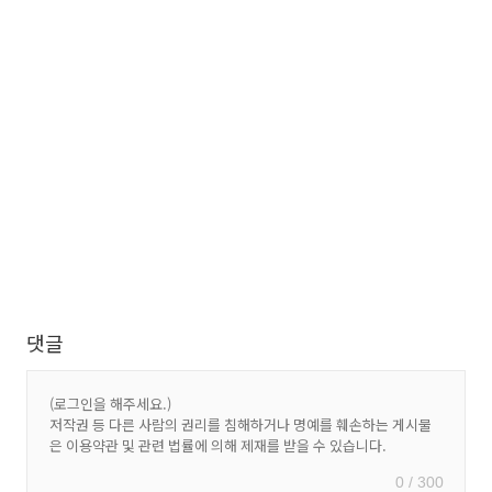
댓글
0 / 300