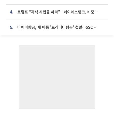
트럼프 “자석 사업을 하라”…제이에스링크, 비중국 영구자석 공급망 구축 속도
4.
티웨이항공, 새 이름 '트리니티항공' 첫발…SSC 전략 본격화
5.