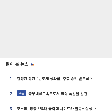
많이 본 뉴스
김정관 장관 “반도체 성과급, 주총 승인 받도록”…상법·자본시장법 개정 시사
1.
중부내륙고속도로서 미상 폭발물 발견
속보
2.
코스피, 장중 5%대 급락에 사이드카 발동…삼성·SK 동반 폭락
3.