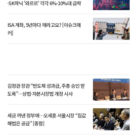
·SK하닉 '와르르' 각각 6%·10%대 급락
ISA 계좌, 5년마다 깨라고요? [이슈크래
커]
김정관 장관 “반도체 성과급, 주총 승인 받
도록”…상법·자본시장법 개정 시사
세금 꺼낸 정부에…오세훈 서울시장 “집값
해법은 공급” [종합]