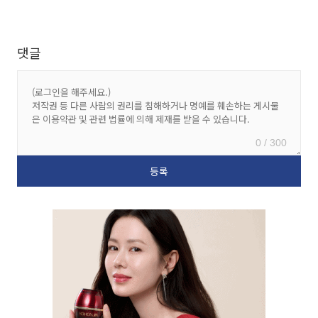
댓글
0 / 300