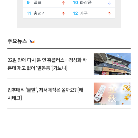
주요뉴스
22일 만에 다시 문 연 홈플러스…정상화 바
쁜데 재고 없어 ‘발동동’[가보니]
입추매직 '불발', 처서매직은 올까요? [해
시태그]