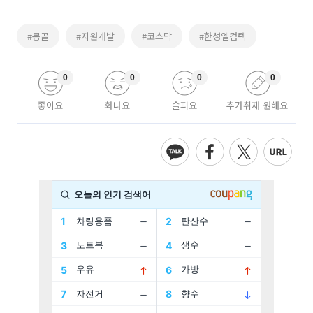
#몽골
#자원개발
#코스닥
#한성엘컴텍
0
0
0
0
좋아요
화나요
슬퍼요
추가취재 원해요