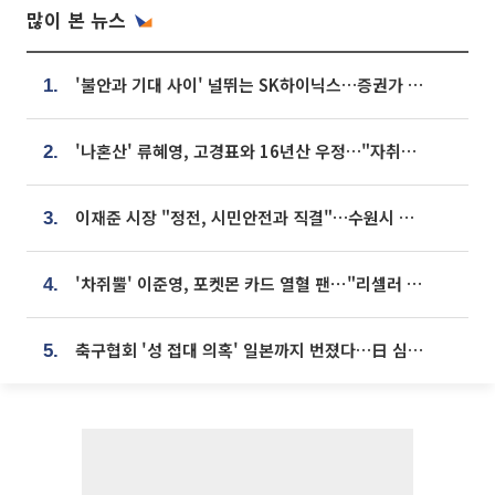
많이 본 뉴스
'불안과 기대 사이' 널뛰는 SK하이닉스…증권가 "HBM4·LTA 기반 펀터멘털 견고"
1.
'나혼산' 류혜영, 고경표와 16년산 우정…"자취방서 부모님과 마주쳐"
2.
이재준 시장 "정전, 시민안전과 직결"…수원시 비상대응체계 가동
3.
'차쥐뿔' 이준영, 포켓몬 카드 열혈 팬⋯"리셀러 처단할 것"
4.
축구협회 '성 접대 의혹' 일본까지 번졌다…日 심판 실명 공개
5.