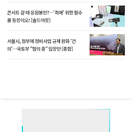
콘서트 갈 때 응원봉만?⋯'최애' 위한 필수
품 등장이오! [솔드아웃]
서울시, 정부에 정비사업 규제 완화 '건
의'⋯국토부 "협의 중" 입장만 [종합]