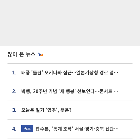
많이 본 뉴스
태풍 '돌핀' 오키나와 접근…일본기상청 경로 업데이트
1.
빅뱅, 20주년 기념 '새 뱅봉' 선보인다⋯콘서트 앞두고 팝업 개최
2.
오늘은 절기 '입추', 뜻은?
3.
합수본, '통계 조작' 서울·경기·충북 선관위 등 추가 압수수색
속보
4.