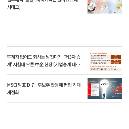
시태그]
후계자 없어도 회사는 남긴다?…‘제3자 승
계’ 시험대 오른 中企 현장 [기업승계 대전
환]
MSCI 발표 D-7…후보주 반등에 편입 기대
재점화