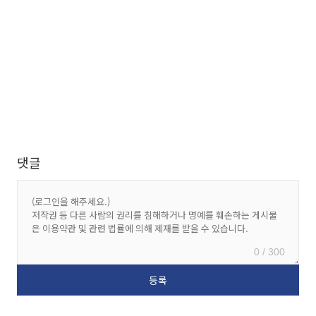
댓글
0 / 300