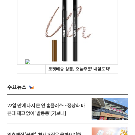
주요뉴스
22일 만에 다시 문 연 홈플러스…정상화 바
쁜데 재고 없어 ‘발동동’[가보니]
입추매직 '불발', 처서매직은 올까요? [해