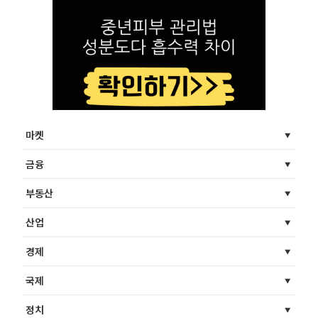
마켓
금융
부동산
산업
경제
국제
정치