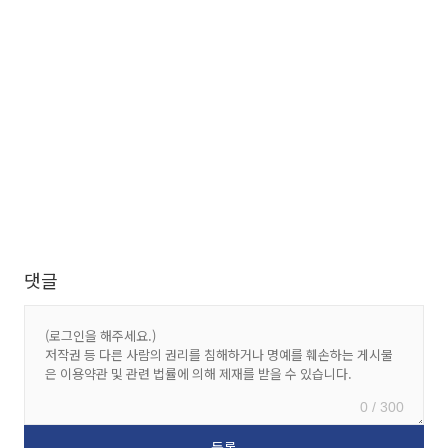
댓글
0 / 300