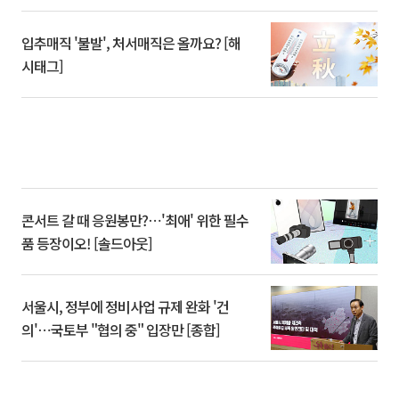
입추매직 '불발', 처서매직은 올까요? [해
시태그]
콘서트 갈 때 응원봉만?⋯'최애' 위한 필수
품 등장이오! [솔드아웃]
서울시, 정부에 정비사업 규제 완화 '건
의'⋯국토부 "협의 중" 입장만 [종합]