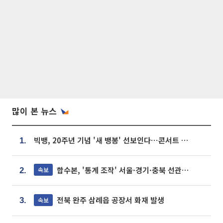
많이 본 뉴스
빅뱅, 20주년 기념 '새 뱅봉' 선보인다⋯콘서트 앞두고 팝업 개최
1.
합수본, '통계 조작' 서울·경기·충북 선관위 등 추가 압수수색
속보
2.
전북 완주 삼례읍 공장서 화재 발생
속보
3.