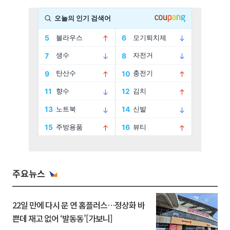
주요뉴스
22일 만에 다시 문 연 홈플러스…정상화 바
쁜데 재고 없어 ‘발동동’[가보니]