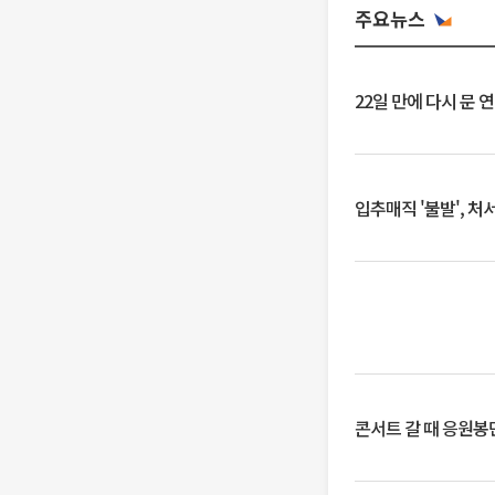
주요뉴스
22일 만에 다시 문 
입추매직 '불발', 처
콘서트 갈 때 응원봉만