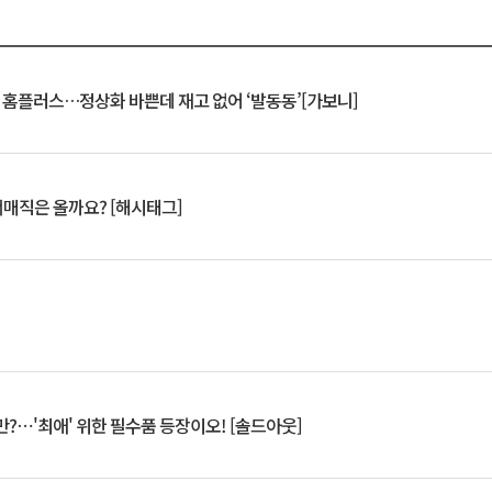
연 홈플러스…정상화 바쁜데 재고 없어 ‘발동동’[가보니]
서매직은 올까요? [해시태그]
?⋯'최애' 위한 필수품 등장이오! [솔드아웃]