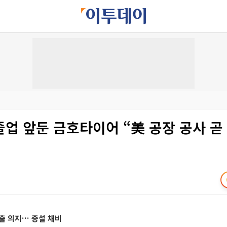
업 앞둔 금호타이어 “美 공장 공사 곧
출 의지… 증설 채비