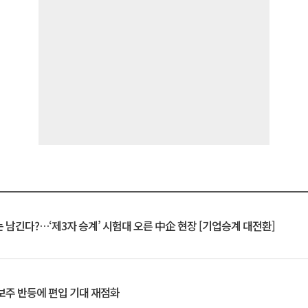
 남긴다?…‘제3자 승계’ 시험대 오른 中企 현장 [기업승계 대전환]
후보주 반등에 편입 기대 재점화