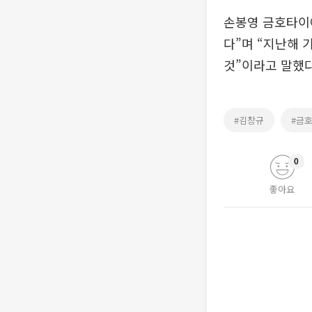
손봉영 금호타이어
다”며 “지난해 
것”이라고 말했다
#김창규
#금
0
좋아요