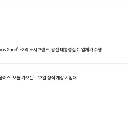
an is Good'…8억 도시브랜드, 용산 대통령실 CI 업체가 수행
플러스 ‘오늘 가오픈’...13일 정식 개장 시험대