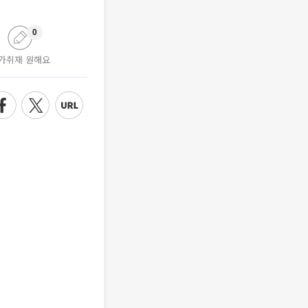
0
가취재 원해요