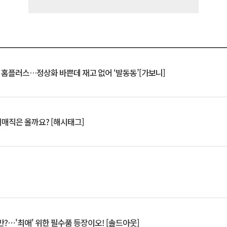
연 홈플러스…정상화 바쁜데 재고 없어 ‘발동동’[가보니]
서매직은 올까요? [해시태그]
?⋯'최애' 위한 필수품 등장이오! [솔드아웃]