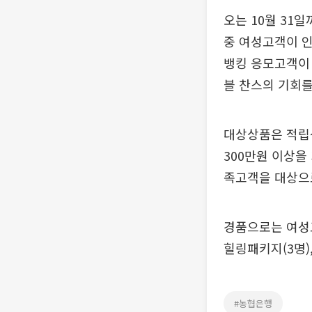
오는 10월 31
중 여성고객이 인
뱅킹 응모고객이
블 찬스의 기회를
대상상품은 적립식
300만원 이상을
족고객을 대상으
경품으로는 여성고
힐링패키지(3명)
#농협은행