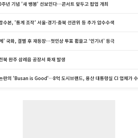
20주년 기념 '새 뱅봉' 선보인다⋯콘서트 앞두고 팝업 개최
합수본, '통계 조작' 서울·경기·충북 선관위 등 추가 압수수색
계’ 국화, 결별 후 재등장⋯첫인상 투표 휩쓸고 ‘인기녀’ 등극
전북 완주 삼례읍 공장서 화재 발생
논란의 'Busan is Good'…8억 도시브랜드, 용산 대통령실 CI 업체가 