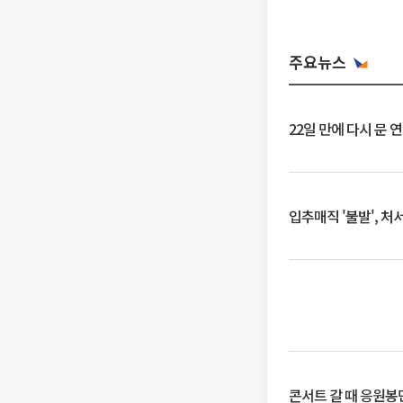
주요뉴스
22일 만에 다시 문 
입추매직 '불발', 처
콘서트 갈 때 응원봉만