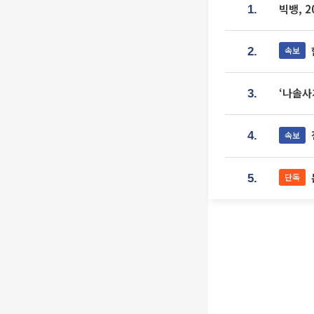
빅뱅, 
1.
속보
2.
‘나솔사
3.
속보
4.
단독
5.