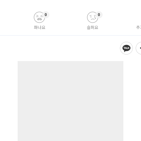
0
0
화나요
슬퍼요
추