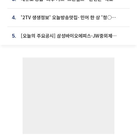
'2TV 생생정보' 오늘방송맛집- 민어 한 상 '청○○○' vs 전복 한 상 '명○'
4.
[오늘의 주요공시] 삼성바이오에피스·JW중외제약·한미반도체·SK바이오사이언스 등
5.