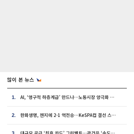
많이 본 뉴스
AI, ‘영구적 하층계급’ 만드나…노동시장 양극화 경고
1.
한화생명, 젠지에 2-1 역전승⋯KeSPA컵 결선 스테이지 2 직행
2.
대규모 공급 ‘최후 카드’ 그린벨트⋯관건은 ‘속도’ [주택공급 승부수의 조건]
3.