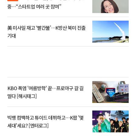
중…“스타트업 여러 곳 참여”
美 미사일 재고 ‘빨간불’…K방산 북미 진출
기대
KBO 폭염 '여름방학' 끝…프로야구 갈 길
멀다 [해시태그]
빅뱅 컴백하고 튜이드 데뷔하고⋯K팝 '몇
세대'세요? [엔터로그]