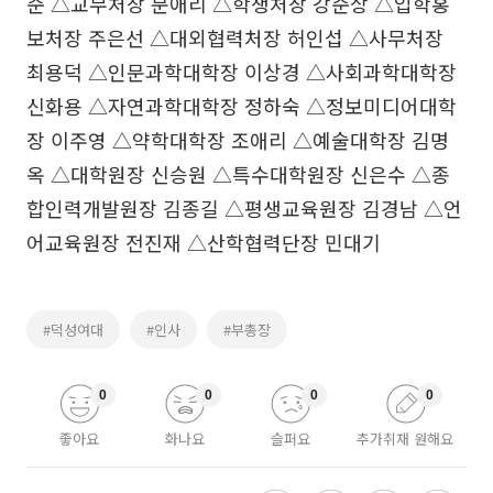
준 △교무처장 문애리 △학생처장 강준상 △입학홍
보처장 주은선 △대외협력처장 허인섭 △사무처장
최용덕 △인문과학대학장 이상경 △사회과학대학장
신화용 △자연과학대학장 정하숙 △정보미디어대학
장 이주영 △약학대학장 조애리 △예술대학장 김명
옥 △대학원장 신승원 △특수대학원장 신은수 △종
합인력개발원장 김종길 △평생교육원장 김경남 △언
어교육원장 전진재 △산학협력단장 민대기
#덕성여대
#인사
#부총장
0
0
0
0
좋아요
화나요
슬퍼요
추가취재 원해요