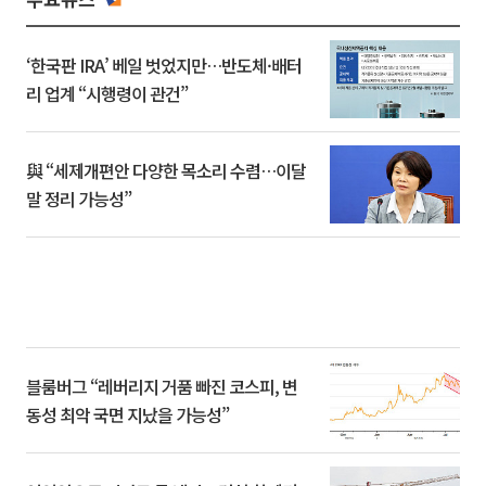
‘한국판 IRA’ 베일 벗었지만…반도체·배터
리 업계 “시행령이 관건”
與 “세제개편안 다양한 목소리 수렴…이달
말 정리 가능성”
블룸버그 “레버리지 거품 빠진 코스피, 변
동성 최악 국면 지났을 가능성”