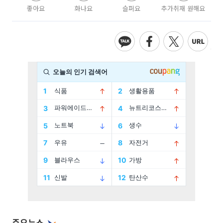
좋아요
화나요
슬퍼요
추가취재 원해요
주요뉴스