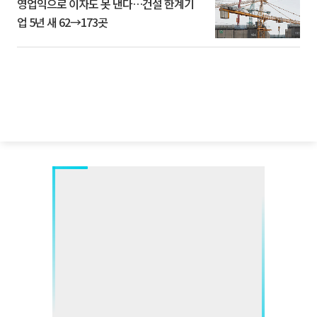
영업익으로 이자도 못 낸다…건설 한계기
업 5년 새 62→173곳