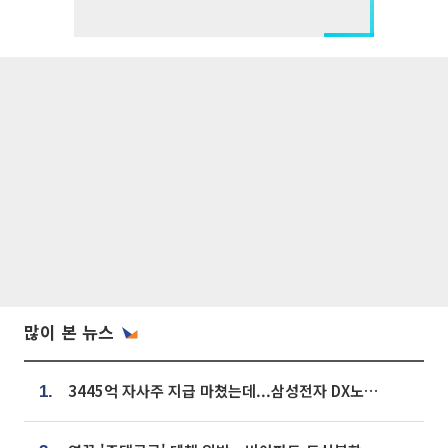
많이 본 뉴스
3445억 자사주 지급 마쳤는데...삼성전자 DX노조, 뒤늦은 '떼쓰기 집회'
1.