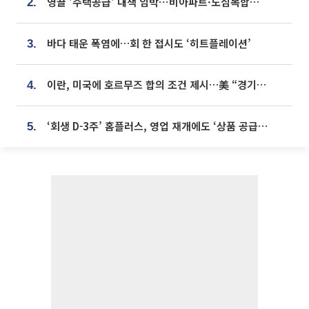
영끌 '주택공급' 대책 임박⋯비아파트·도심복합까지 총동원
2.
바다 태운 폭염에…회 한 접시도 ‘히트플레이션’
3.
이란, 미국에 호르무즈 합의 조건 제시…美 “경기 아직 안 끝나” [종합]
4.
‘회생 D-3주’ 홈플러스, 영업 재개에도 ‘상품 공급망’ 복구가 생존 관건
5.