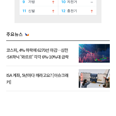
주요뉴스
코스피, 4% 하락에 6270선 마감…삼전
·SK하닉 '와르르' 각각 6%·10%대 급락
ISA 계좌, 5년마다 깨라고요? [이슈크래
커]