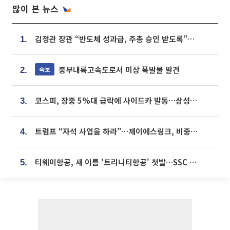
많이 본 뉴스
김정관 장관 “반도체 성과급, 주총 승인 받도록”…상법·자본시장법 개정 시사
1.
중부내륙고속도로서 미상 폭발물 발견
속보
2.
코스피, 장중 5%대 급락에 사이드카 발동…삼성·SK 동반 폭락
3.
트럼프 “자석 사업을 하라”…제이에스링크, 비중국 영구자석 공급망 구축 속도
4.
티웨이항공, 새 이름 '트리니티항공' 첫발…SSC 전략 본격화
5.