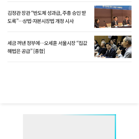
김정관 장관 “반도체 성과급, 주총 승인 받
도록”…상법·자본시장법 개정 시사
세금 꺼낸 정부에…오세훈 서울시장 “집값
해법은 공급” [종합]