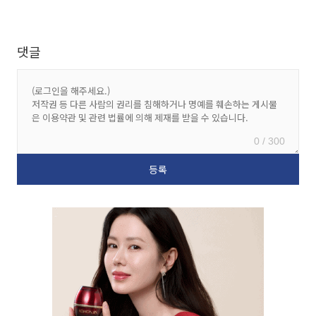
댓글
0 / 300