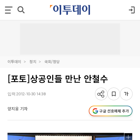
이투데이
정치
국회/정당
[포토]상공인들 만난 안철수
입력 2012-10-30 14:38
양지웅 기자
구글 선호매체 추가