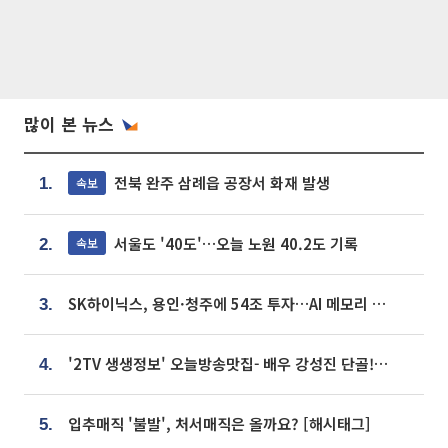
많이 본 뉴스
전북 완주 삼례읍 공장서 화재 발생
속보
1.
서울도 '40도'…오늘 노원 40.2도 기록
속보
2.
SK하이닉스, 용인·청주에 54조 투자…AI 메모리 생산기지 키운다
3.
'2TV 생생정보' 오늘방송맛집- 배우 강성진 단골! 쌀국수ㆍ푸팟퐁 커리 맛집 '블○○○'
4.
입추매직 '불발', 처서매직은 올까요? [해시태그]
5.