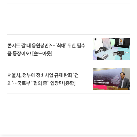
콘서트 갈 때 응원봉만?⋯'최애' 위한 필수
품 등장이오! [솔드아웃]
서울시, 정부에 정비사업 규제 완화 '건
의'⋯국토부 "협의 중" 입장만 [종합]