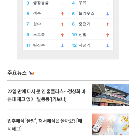
주요뉴스
22일 만에 다시 문 연 홈플러스…정상화 바
쁜데 재고 없어 ‘발동동’[가보니]
입추매직 '불발', 처서매직은 올까요? [해
시태그]