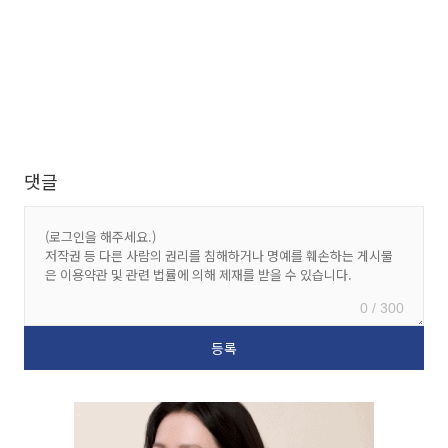
댓글
0 / 300