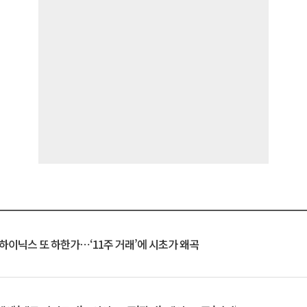
K하이닉스 또 하한가⋯‘11주 거래’에 시초가 왜곡