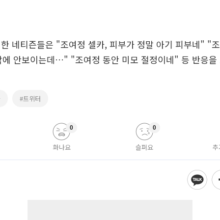
한 네티즌들은 "조여정 셀카, 피부가 정말 아기 피부네" "조
밖에 안보이는데…" "조여정 동안 미모 절정이네" 등 반응을
카
#트위터
0
0
화나요
슬퍼요
추