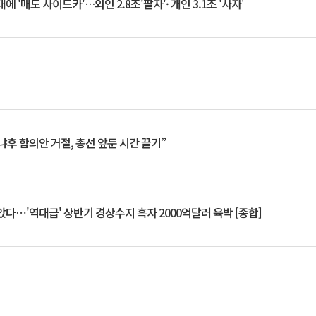
 '매도 사이드카'…외인 2.8조'팔자'· 개인 3.1조 '사자'
냐후 합의안 거절, 총선 앞둔 시간 끌기”
았다⋯'역대급' 상반기 경상수지 흑자 2000억달러 육박 [종합]