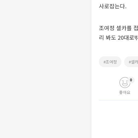
사로잡는다.
조여정 셀카를 접
리 봐도 20대로
#조여정
#셀
0
좋아요