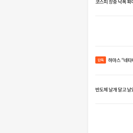
코스피 장중 낙폭 확대에
하마스 “네타
단독
반도체 날개 달고 날