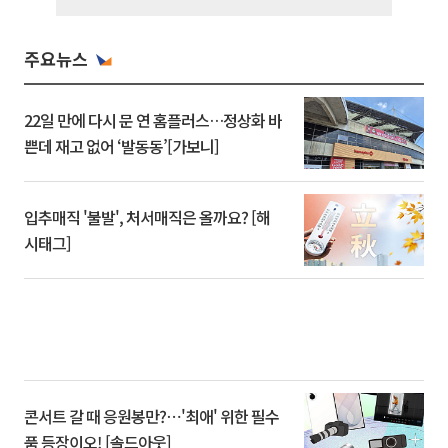
주요뉴스
22일 만에 다시 문 연 홈플러스…정상화 바
쁜데 재고 없어 ‘발동동’[가보니]
입추매직 '불발', 처서매직은 올까요? [해
시태그]
콘서트 갈 때 응원봉만?⋯'최애' 위한 필수
품 등장이오! [솔드아웃]