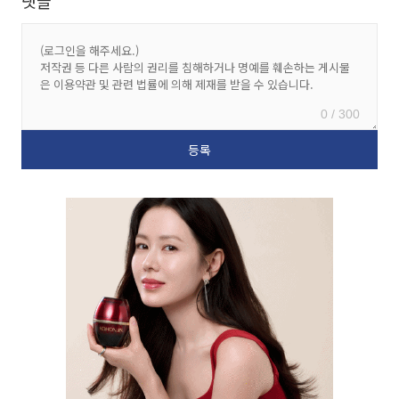
댓글
0 / 300