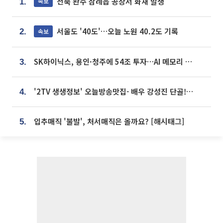
전북 완주 삼례읍 공장서 화재 발생
속보
1.
서울도 '40도'…오늘 노원 40.2도 기록
속보
2.
SK하이닉스, 용인·청주에 54조 투자…AI 메모리 생산기지 키운다
3.
'2TV 생생정보' 오늘방송맛집- 배우 강성진 단골! 쌀국수ㆍ푸팟퐁 커리 맛집 '블○○○'
4.
입추매직 '불발', 처서매직은 올까요? [해시태그]
5.