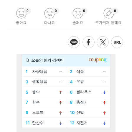
0
0
0
0
좋아요
화나요
슬퍼요
추가취재 원해요