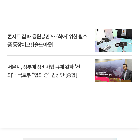
콘서트 갈 때 응원봉만?⋯'최애' 위한 필수
품 등장이오! [솔드아웃]
서울시, 정부에 정비사업 규제 완화 '건
의'⋯국토부 "협의 중" 입장만 [종합]