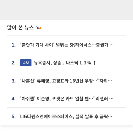
많이 본 뉴스
'불안과 기대 사이' 널뛰는 SK하이닉스…증권가 "HBM4·LTA 기반 펀터멘털 견고"
1.
뉴욕증시, 상승...나스닥 1.3% ↑
속보
2.
'나혼산' 류혜영, 고경표와 16년산 우정…"자취방서 부모님과 마주쳐"
3.
'차쥐뿔' 이준영, 포켓몬 카드 열혈 팬⋯"리셀러 처단할 것"
4.
LIG디펜스앤에어로스페이스, 실적 발표 후 급락→반등⋯증권가 “28년까지 튼튼”
5.