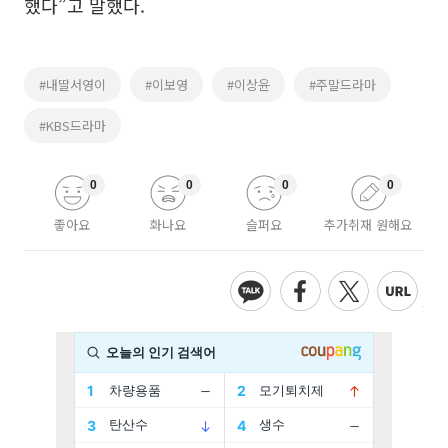
했다”고 말했다.
#내딸서영이
#이보영
#이상윤
#주말드라마
#KBS드라마
0
0
0
0
좋아요
화나요
슬퍼요
추가취재 원해요