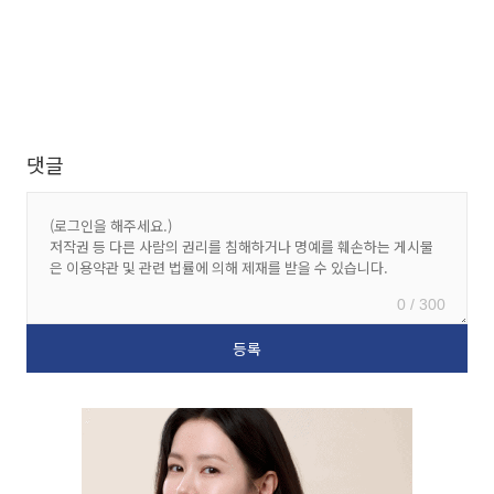
댓글
0 / 300