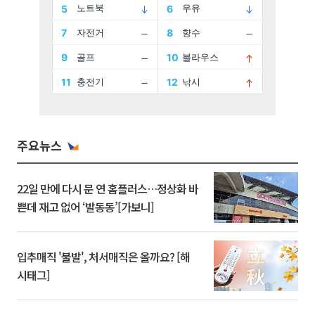
주요뉴스
22일 만에 다시 문 연 홈플러스…정상화 바
쁜데 재고 없어 ‘발동동’[가보니]
입추매직 '불발', 처서매직은 올까요? [해
시태그]