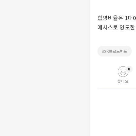
합병비율은 1대
에시스로 양도한
#SK브로드밴드
0
좋아요