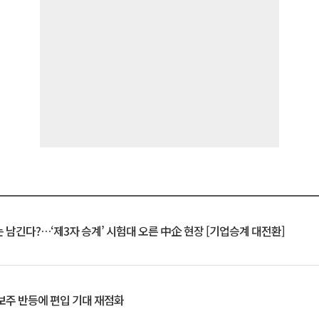
 남긴다?…‘제3자 승계’ 시험대 오른 中企 현장 [기업승계 대전환]
후보주 반등에 편입 기대 재점화