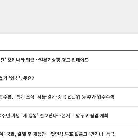
돌핀' 오키나와 접근…일본기상청 경로 업데이트
절기 '입추', 뜻은?
합수본, '통계 조작' 서울·경기·충북 선관위 등 추가 압수수색
20주년 기념 '새 뱅봉' 선보인다⋯콘서트 앞두고 팝업 개최
계’ 국화, 결별 후 재등장⋯첫인상 투표 휩쓸고 ‘인기녀’ 등극