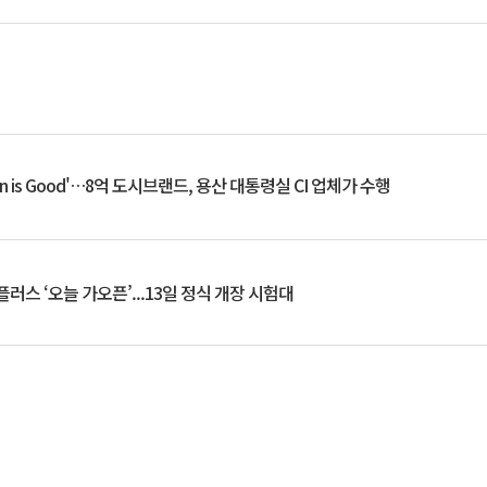
an is Good'…8억 도시브랜드, 용산 대통령실 CI 업체가 수행
플러스 ‘오늘 가오픈’...13일 정식 개장 시험대