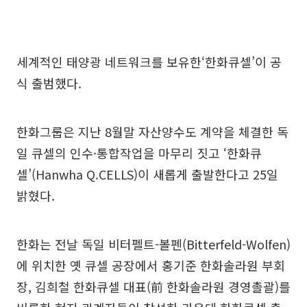
세계적인 태양광 네트워크를 보유한‘한화큐셀’이 공
식 출범했다.
한화그룹은 지난 8월말 자산양수도 계약을 체결한 독
일 큐셀의 인수·통합작업을 마무리 짓고 ‘한화큐
셀’(Hanwha Q.CELLS)이 새롭게 출발한다고 25일
밝혔다.
한화는 전날 독일 비터펠트-볼펜(Bitterfeld-Wolfen)
에 위치한 옛 큐셀 공장에서 홍기준 한화솔라원 부회
장, 김희철 한화큐셀 대표(前 한화솔라원 경영촐괄)를