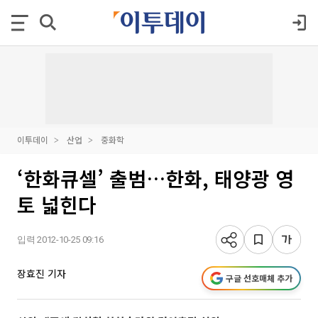
이투데이
산업
중화학
‘한화큐셀’ 출범…한화, 태양광 영
토 넓힌다
입력 2012-10-25 09:16
장효진 기자
구글 선호매체 추가