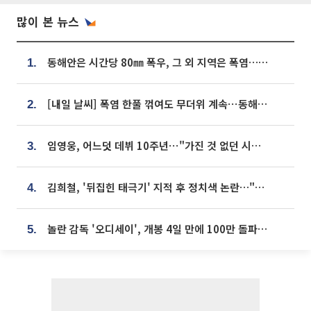
많이 본 뉴스
동해안은 시간당 80㎜ 폭우, 그 외 지역은 폭염…‘극과 극 날씨’
1.
[내일 날씨] 폭염 한풀 꺾여도 무더위 계속⋯동해안 이틀 연속 비
2.
임영웅, 어느덧 데뷔 10주년⋯"가진 것 없던 시절, 내 앞엔 20명의 팬뿐"
3.
김희철, '뒤집힌 태극기' 지적 후 정치색 논란…"좌우 떠나 우리나라 국기"
4.
놀란 감독 '오디세이', 개봉 4일 만에 100만 돌파⋯'왕사남' 보다 빠르다
5.