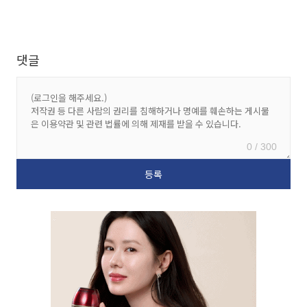
댓글
0 / 300