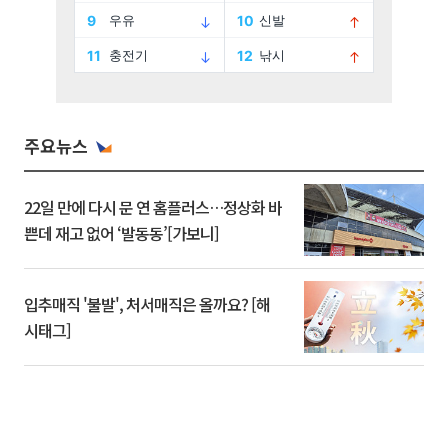
주요뉴스
22일 만에 다시 문 연 홈플러스…정상화 바
쁜데 재고 없어 ‘발동동’[가보니]
입추매직 '불발', 처서매직은 올까요? [해
시태그]