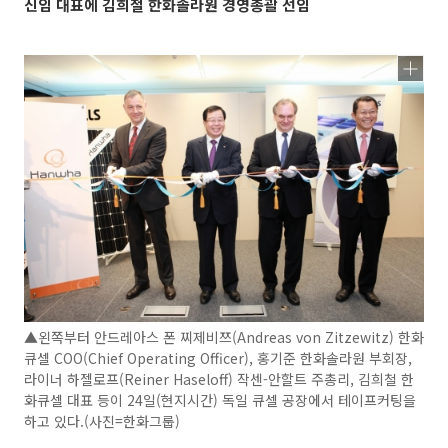
신임 대표에 김희철 한화솔라원 경영총괄 선임
▲왼쪽부터 안드레아스 폰 찌제비쯔(Andreas von Zitzewitz) 한화
큐셀 COO(Chief Operating Officer), 홍기준 한화솔라원 부회장,
라이너 하젤로프(Reiner Haseloff) 작센-안할트 주총리, 김희철 한
화큐셀 대표 등이 24일(현지시간) 독일 큐셀 공장에서 테이프커팅을
하고 있다.(사진=한화그룹)