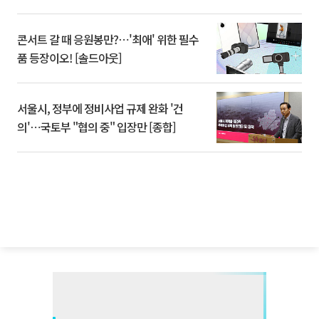
콘서트 갈 때 응원봉만?⋯'최애' 위한 필수
품 등장이오! [솔드아웃]
서울시, 정부에 정비사업 규제 완화 '건
의'⋯국토부 "협의 중" 입장만 [종합]