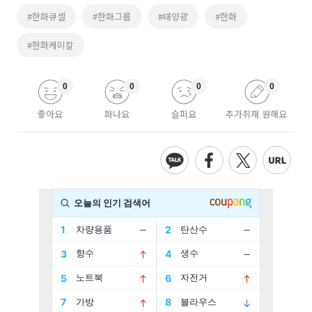
#한화큐셀
#한화그룹
#태양광
#한화
#한화케미칼
0
0
0
0
좋아요
화나요
슬퍼요
추가취재 원해요