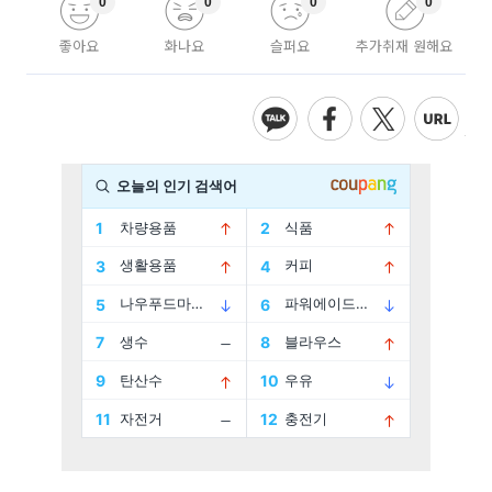
0
0
0
0
좋아요
화나요
슬퍼요
추가취재 원해요