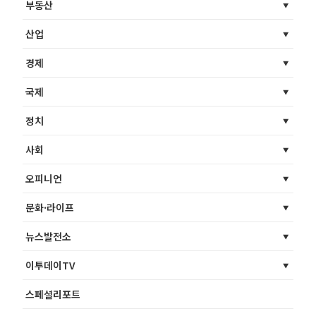
부동산
산업
경제
국제
정치
사회
오피니언
문화·라이프
뉴스발전소
이투데이TV
스페셜리포트