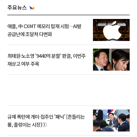
주요뉴스
애플, 中 CXMT 메모리 탑재 시험…AI발
공급난에 조달처 다변화
최태원·노소영 '9440억 분할' 판결, 이번주
재상고 여부 주목
규제 폭탄에 개미·집주인 '패닉' [흔들리는
룰, 출렁이는 시장]①