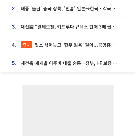
태풍 '돌핀' 중국 상륙, '찬홈' 일본→한국…각국 기상청 예상 경로는?
2.
대신證 “알테오젠, 키트루다 큐렉스 판매 3배 급증…목표가 41만원 상향”
3.
젖소 섞어놓고 ‘한우 원육’ 팔이...공영홈쇼핑 표기·검증 구멍
단독
4.
재건축·재개발 이주비 대출 숨통…정부, HF 보증 신설 추진
5.