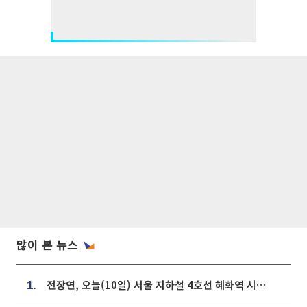
많이 본 뉴스
전장연, 오늘(10일) 서울 지하철 4호선 혜화역 시위…1호선 용산역 무정차
1.