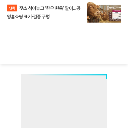
젖소 섞어놓고 ‘한우 원육’ 팔이...공
단독
영홈쇼핑 표기·검증 구멍