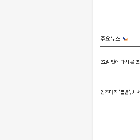
주요뉴스
22일 만에 다시 문 
입추매직 '불발', 처