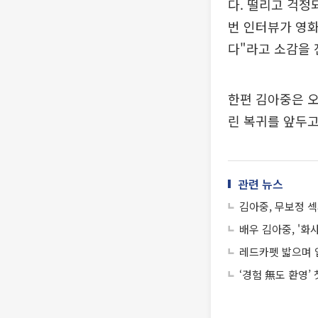
다. 떨리고 걱정
번 인터뷰가 영화
다"라고 소감을 
한편 김아중은 오
린 복귀를 앞두고
관련 뉴스
김아중, 무보정 섹
배우 김아중, '화
레드카펫 밟으며 
‘경험 無도 환영’