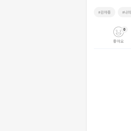
#김아중
#나
0
좋아요