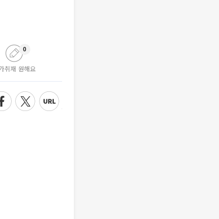
0
가취재 원해요