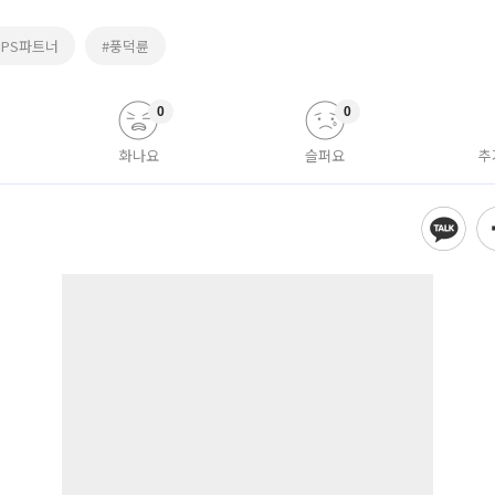
의PS파트너
#풍덕륜
0
0
화나요
슬퍼요
추