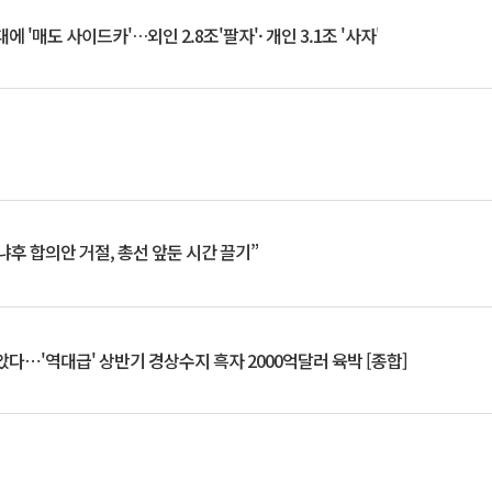
 '매도 사이드카'…외인 2.8조'팔자'· 개인 3.1조 '사자'
냐후 합의안 거절, 총선 앞둔 시간 끌기”
았다⋯'역대급' 상반기 경상수지 흑자 2000억달러 육박 [종합]