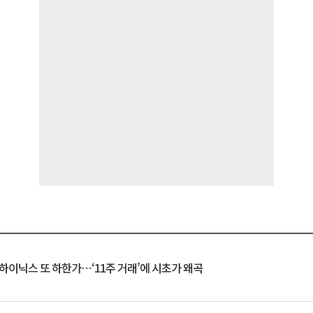
K하이닉스 또 하한가⋯‘11주 거래’에 시초가 왜곡