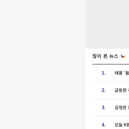
많이 본 뉴스
태풍 '
1.
급등한 
2.
김정관 
3.
오늘 K
4.