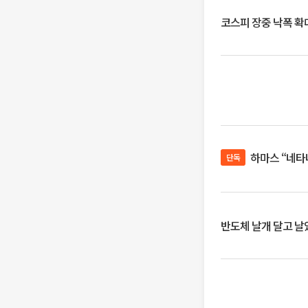
코스피 장중 낙폭 확대에
하마스 “네타
단독
반도체 날개 달고 날