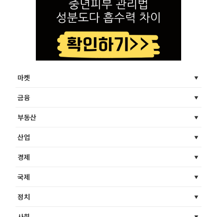
마켓
금융
부동산
산업
경제
국제
정치
사회