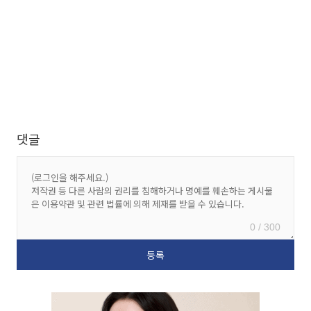
댓글
0 / 300