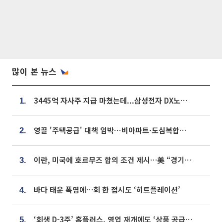
많이 본 뉴스
3445억 자사주 지급 마쳤는데...삼성전자 DX노조, 뒤늦은 '떼쓰기 집회'
1.
영끌 '주택공급' 대책 임박⋯비아파트·도심복합까지 총동원
2.
이란, 미국에 호르무즈 합의 조건 제시…美 “경기 아직 안 끝나” [종합]
3.
바다 태운 폭염에…회 한 접시도 ‘히트플레이션’
4.
‘회생 D-3주’ 홈플러스, 영업 재개에도 ‘상품 공급망’ 복구가 생존 관건
5.