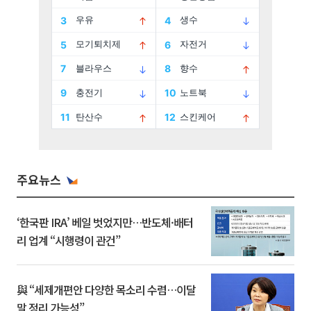
주요뉴스
‘한국판 IRA’ 베일 벗었지만…반도체·배터
리 업계 “시행령이 관건”
與 “세제개편안 다양한 목소리 수렴…이달
말 정리 가능성”