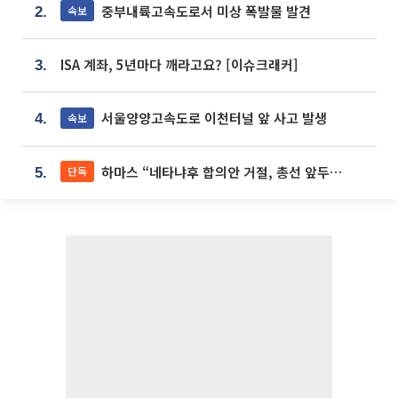
중부내륙고속도로서 미상 폭발물 발견
속보
2.
ISA 계좌, 5년마다 깨라고요? [이슈크래커]
3.
서울양양고속도로 이천터널 앞 사고 발생
속보
4.
하마스 “네타냐후 합의안 거절, 총선 앞두고 시간 끌기”
단독
5.