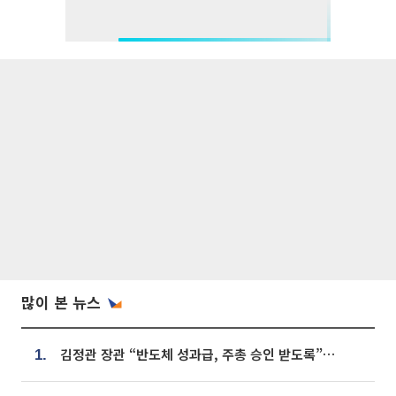
많이 본 뉴스
김정관 장관 “반도체 성과급, 주총 승인 받도록”…상법·자본시장법 개정 시사
1.