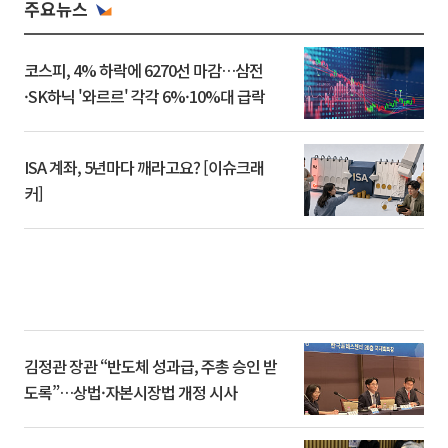
주요뉴스
코스피, 4% 하락에 6270선 마감…삼전
·SK하닉 '와르르' 각각 6%·10%대 급락
ISA 계좌, 5년마다 깨라고요? [이슈크래
커]
김정관 장관 “반도체 성과급, 주총 승인 받
도록”…상법·자본시장법 개정 시사