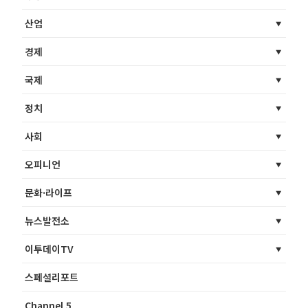
산업
경제
국제
정치
사회
오피니언
문화·라이프
뉴스발전소
이투데이TV
스페셜리포트
Channel 5