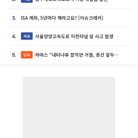
ISA 계좌, 5년마다 깨라고요? [이슈크래커]
3.
서울양양고속도로 이천터널 앞 사고 발생
속보
4.
하마스 “네타냐후 합의안 거절, 총선 앞두고 시간 끌기”
단독
5.