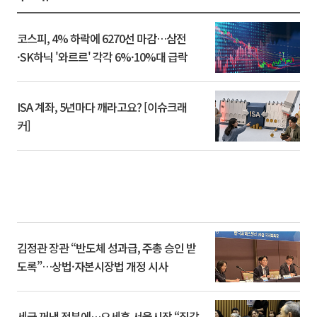
코스피, 4% 하락에 6270선 마감…삼전
·SK하닉 '와르르' 각각 6%·10%대 급락
ISA 계좌, 5년마다 깨라고요? [이슈크래
커]
김정관 장관 “반도체 성과급, 주총 승인 받
도록”…상법·자본시장법 개정 시사
세금 꺼낸 정부에…오세훈 서울시장 “집값