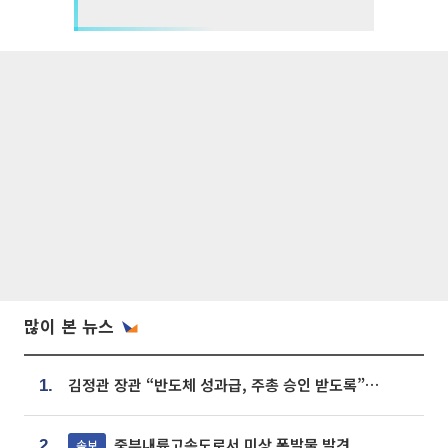
많이 본 뉴스
김정관 장관 “반도체 성과급, 주총 승인 받도록”…상법·자본시장법 개정 시사
1.
중부내륙고속도로서 미상 폭발물 발견
속보
2.