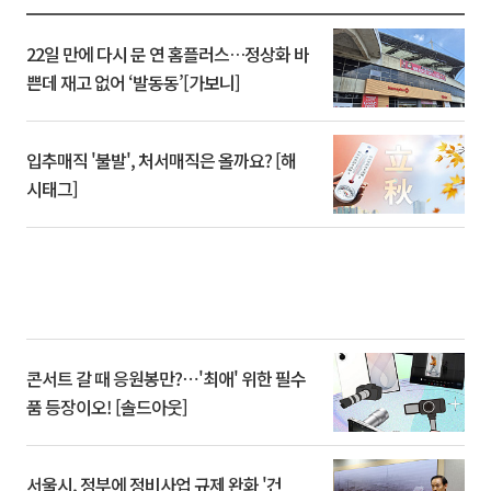
22일 만에 다시 문 연 홈플러스…정상화 바
쁜데 재고 없어 ‘발동동’[가보니]
입추매직 '불발', 처서매직은 올까요? [해
시태그]
콘서트 갈 때 응원봉만?⋯'최애' 위한 필수
품 등장이오! [솔드아웃]
서울시, 정부에 정비사업 규제 완화 '건