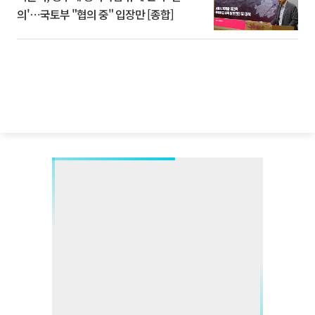
의'⋯국토부 "협의 중" 입장만 [종합]