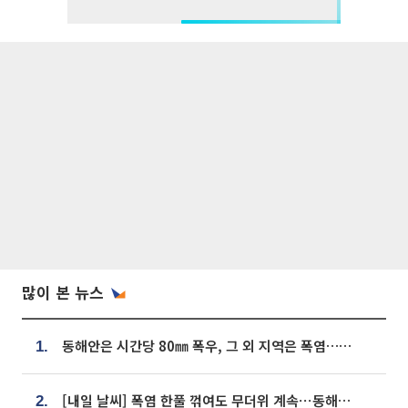
많이 본 뉴스
동해안은 시간당 80㎜ 폭우, 그 외 지역은 폭염…‘극과 극 날씨’
1.
[내일 날씨] 폭염 한풀 꺾여도 무더위 계속⋯동해안 이틀 연속 비
2.