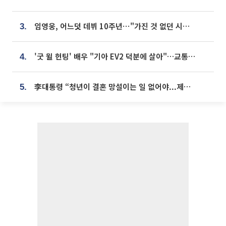
임영웅, 어느덧 데뷔 10주년⋯"가진 것 없던 시절, 내 앞엔 20명의 팬뿐"
3.
'굿 윌 헌팅' 배우 "기아 EV2 덕분에 살아"…교통사고 후 안전성 극찬
4.
李대통령 “청년이 결혼 망설이는 일 없어야...제도상 불이익 조사”
5.