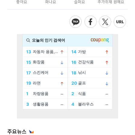
좋아요
화나요
슬퍼요
추가취재 원해요
주요뉴스