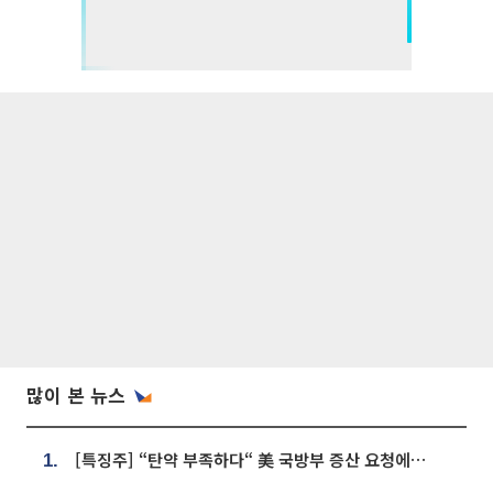
많이 본 뉴스
[특징주] “탄약 부족하다“ 美 국방부 증산 요청에⋯국내 방산주 급등세
1.