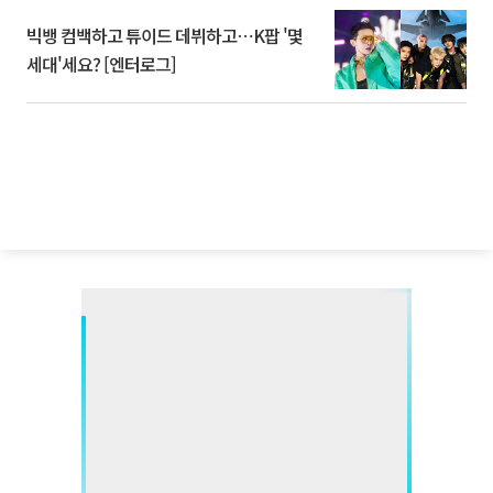
빅뱅 컴백하고 튜이드 데뷔하고⋯K팝 '몇
세대'세요? [엔터로그]