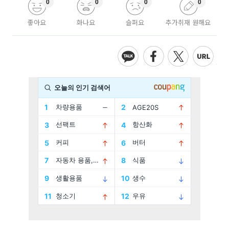
0
0
0
0
좋아요
화나요
슬퍼요
추가취재 원해요