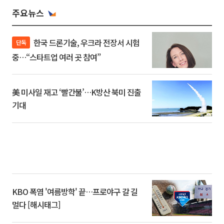
주요뉴스
한국 드론기술, 우크라 전장서 시험
단독
중…“스타트업 여러 곳 참여”
美 미사일 재고 ‘빨간불’…K방산 북미 진출
기대
KBO 폭염 '여름방학' 끝…프로야구 갈 길
멀다 [해시태그]