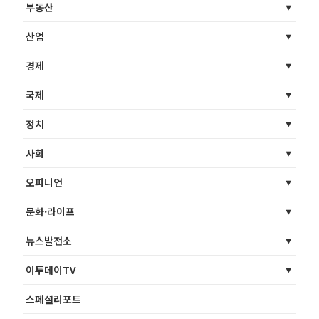
부동산
산업
경제
국제
정치
사회
오피니언
문화·라이프
뉴스발전소
이투데이TV
스페셜리포트