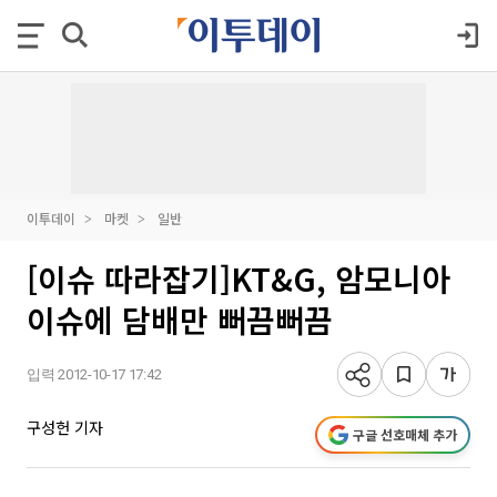
이투데이
마켓
일반
[이슈 따라잡기]KT&G, 암모니아
이슈에 담배만 뻐끔뻐끔
입력 2012-10-17 17:42
구성헌 기자
구글 선호매체 추가