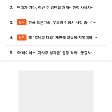
현대차·기아, 이번 주 임단협 재개…하청 사용자성 재심도 ‘변수’
2.
한국 드론기술, 우크라 전장서 시험 중…“스타트업 여러 곳 참여”
단독
3.
李 ‘호남형 대입’ 제안에 교육청·지역대학 서·논술형 입시 연계 '착수'
단독
4.
SK하이닉스 ‘자사주 성과급’ 갈등 격화…통합노조 출범 움직임
5.