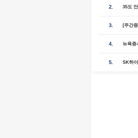
2.
35도 
3.
[주간증
4.
뉴욕증시
5.
SK하이