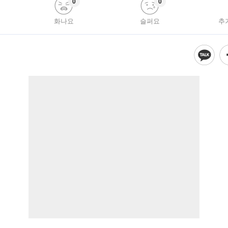
0
0
화나요
슬퍼요
추