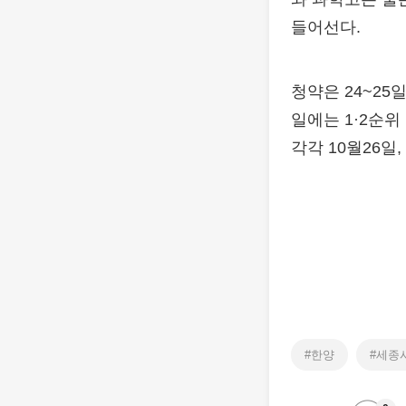
들어선다.
청약은 24~25
일에는 1·2순위
각각 10월26일, 
#한양
#세종