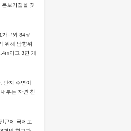
의 본보기집을 짓
71가구와 84㎡
기 위해 남향위
4m이고 3면 개
. 단지 주변이
 내부는 자연 친
 인근에 국제고
 8개의 학교가