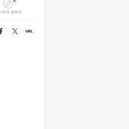
0
가취재 원해요