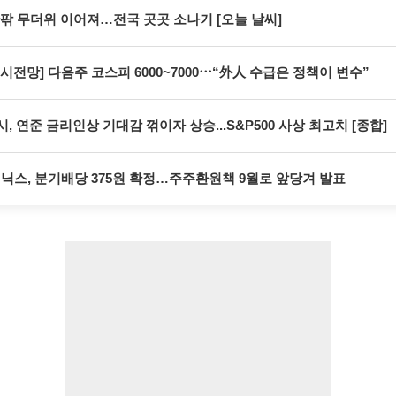
안팎 무더위 이어져…전국 곳곳 소나기 [오늘 날씨]
시전망] 다음주 코스피 6000~7000⋯“外人 수급은 정책이 변수”
, 연준 금리인상 기대감 꺾이자 상승...S&P500 사상 최고치 [종합]
닉스, 분기배당 375원 확정…주주환원책 9월로 앞당겨 발표