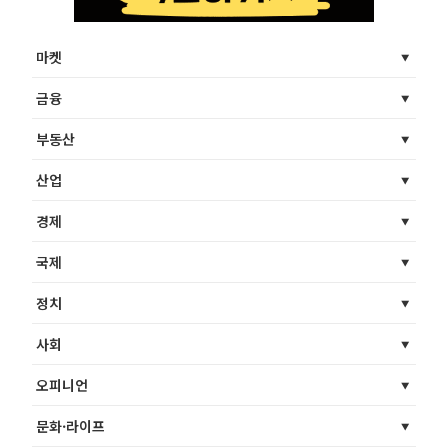
마켓
금융
부동산
산업
경제
국제
정치
사회
오피니언
문화·라이프