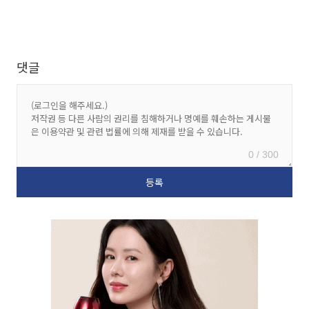
댓글
0 / 300