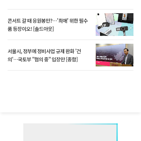
콘서트 갈 때 응원봉만?⋯'최애' 위한 필수
품 등장이오! [솔드아웃]
서울시, 정부에 정비사업 규제 완화 '건
의'⋯국토부 "협의 중" 입장만 [종합]