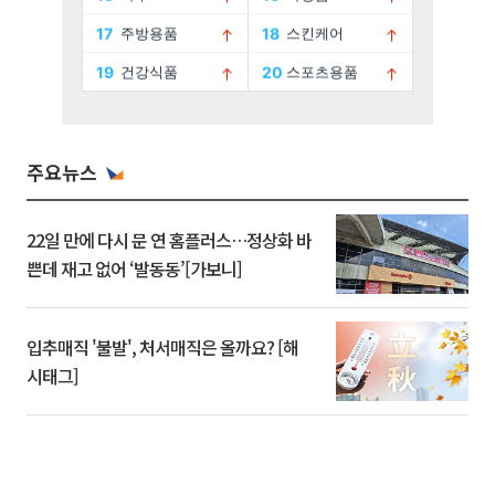
주요뉴스
22일 만에 다시 문 연 홈플러스…정상화 바
쁜데 재고 없어 ‘발동동’[가보니]
입추매직 '불발', 처서매직은 올까요? [해
시태그]