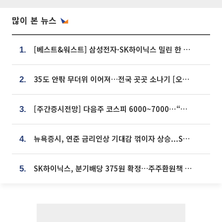
많이 본 뉴스
[베스트&워스트] 삼성전자·SK하이닉스 밀린 한 주…상상인증권은 85% 급등
1.
35도 안팎 무더위 이어져…전국 곳곳 소나기 [오늘 날씨]
2.
[주간증시전망] 다음주 코스피 6000~7000⋯“外人 수급은 정책이 변수”
3.
뉴욕증시, 연준 금리인상 기대감 꺾이자 상승...S&P500 사상 최고치 [종합]
4.
SK하이닉스, 분기배당 375원 확정…주주환원책 9월로 앞당겨 발표
5.