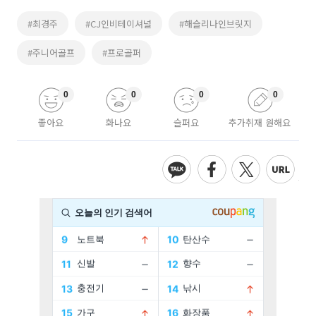
#최경주
#CJ인비테이셔널
#해슬리나인브릿지
#주니어골프
#프로골퍼
0
0
0
0
좋아요
화나요
슬퍼요
추가취재 원해요