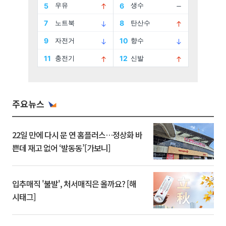
주요뉴스
22일 만에 다시 문 연 홈플러스…정상화 바
쁜데 재고 없어 ‘발동동’[가보니]
입추매직 '불발', 처서매직은 올까요? [해
시태그]