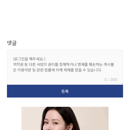
댓글
0 / 300