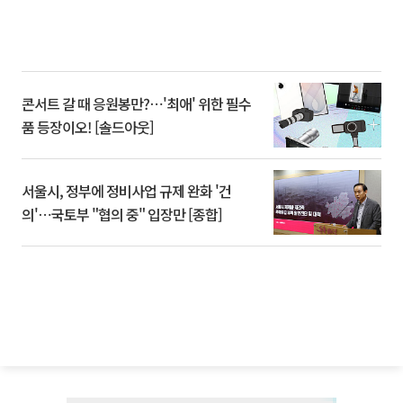
콘서트 갈 때 응원봉만?⋯'최애' 위한 필수
품 등장이오! [솔드아웃]
서울시, 정부에 정비사업 규제 완화 '건
의'⋯국토부 "협의 중" 입장만 [종합]