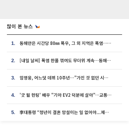
많이 본 뉴스
동해안은 시간당 80㎜ 폭우, 그 외 지역은 폭염…‘극과 극 날씨’
1.
[내일 날씨] 폭염 한풀 꺾여도 무더위 계속⋯동해안 이틀 연속 비
2.
임영웅, 어느덧 데뷔 10주년⋯"가진 것 없던 시절, 내 앞엔 20명의 팬뿐"
3.
'굿 윌 헌팅' 배우 "기아 EV2 덕분에 살아"…교통사고 후 안전성 극찬
4.
李대통령 “청년이 결혼 망설이는 일 없어야...제도상 불이익 조사”
5.