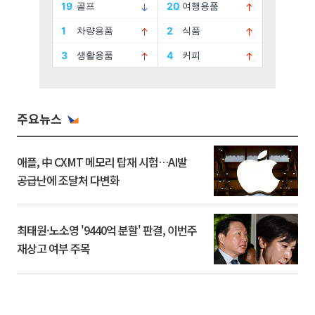
주요뉴스
애플, 中 CXMT 메모리 탑재 시험…AI발
공급난에 조달처 다변화
최태원·노소영 '9440억 분할' 판결, 이번주
재상고 여부 주목