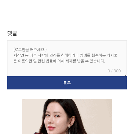
댓글
0 / 300