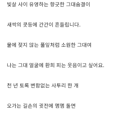
빛살 사이 유영하는 향긋한 그대숨결이
새싹의 콧등에 간간이 흔들립니다.
물에 젖지 않는 풀잎처럼 소원한 그대여
나는 그대 얼굴에 환희 피는 웃음이고 싶어요.
천 년 토록 변함없는 사투리 한 개
오가는 길손의 귓전에 맴맴 돌면