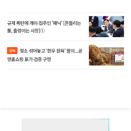
규제 폭탄에 개미·집주인 '패닉' [흔들리는
룰, 출렁이는 시장]①
젖소 섞어놓고 ‘한우 원육’ 팔이...공
단독
영홈쇼핑 표기·검증 구멍