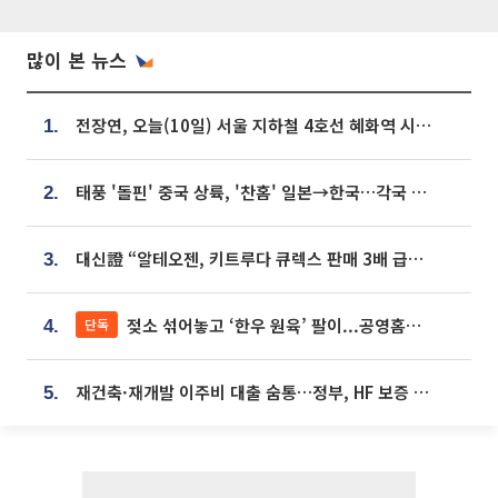
많이 본 뉴스
전장연, 오늘(10일) 서울 지하철 4호선 혜화역 시위…1호선 용산역 무정차
1.
태풍 '돌핀' 중국 상륙, '찬홈' 일본→한국…각국 기상청 예상 경로는?
2.
대신證 “알테오젠, 키트루다 큐렉스 판매 3배 급증…목표가 41만원 상향”
3.
젖소 섞어놓고 ‘한우 원육’ 팔이...공영홈쇼핑 표기·검증 구멍
단독
4.
재건축·재개발 이주비 대출 숨통…정부, HF 보증 신설 추진
5.