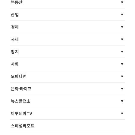
부동산
산업
경제
국제
정치
사회
오피니언
문화·라이프
뉴스발전소
이투데이TV
스페셜리포트