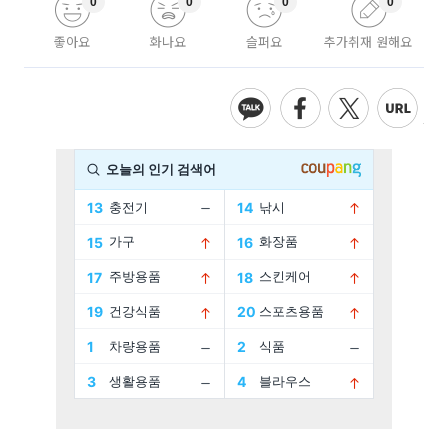
0
0
0
0
좋아요
화나요
슬퍼요
추가취재 원해요