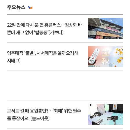
주요뉴스
22일 만에 다시 문 연 홈플러스…정상화 바
쁜데 재고 없어 ‘발동동’[가보니]
입추매직 '불발', 처서매직은 올까요? [해
시태그]
콘서트 갈 때 응원봉만?⋯'최애' 위한 필수
품 등장이오! [솔드아웃]