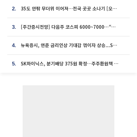
35도 안팎 무더위 이어져…전국 곳곳 소나기 [오늘 날씨]
2.
[주간증시전망] 다음주 코스피 6000~7000⋯“外人 수급은 정책이 변수”
3.
뉴욕증시, 연준 금리인상 기대감 꺾이자 상승...S&P500 사상 최고치 [종합]
4.
SK하이닉스, 분기배당 375원 확정…주주환원책 9월로 앞당겨 발표
5.