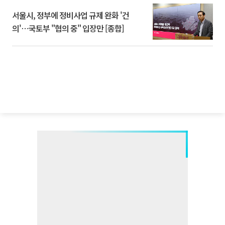
서울시, 정부에 정비사업 규제 완화 '건
의'⋯국토부 "협의 중" 입장만 [종합]