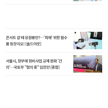
콘서트 갈 때 응원봉만?⋯'최애' 위한 필수
품 등장이오! [솔드아웃]
서울시, 정부에 정비사업 규제 완화 '건
의'⋯국토부 "협의 중" 입장만 [종합]