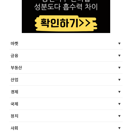
마켓
금융
부동산
산업
경제
국제
정치
사회