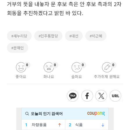
거부의 뜻을 내놓자 문 후보 측은 안 후보 측과의 2자
회동을 추진하겠다고 밝힌 바 있다.
#새누리당
#민주통합당
#대선
#박근혜
#문재인
0
0
0
0
좋아요
화나요
슬퍼요
추가취재 원해요