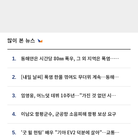
많이 본 뉴스
동해안은 시간당 80㎜ 폭우, 그 외 지역은 폭염…‘극과 극 날씨’
1.
[내일 날씨] 폭염 한풀 꺾여도 무더위 계속⋯동해안 이틀 연속 비
2.
임영웅, 어느덧 데뷔 10주년⋯"가진 것 없던 시절, 내 앞엔 20명의 팬뿐"
3.
이남오 함평군수, 군공항 소음피해 함평 보상 요구
4.
'굿 윌 헌팅' 배우 "기아 EV2 덕분에 살아"…교통사고 후 안전성 극찬
5.