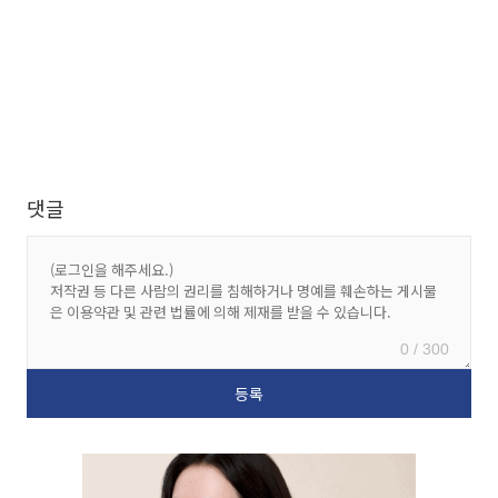
댓글
0 / 300