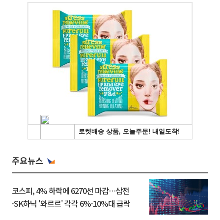
주요뉴스
코스피, 4% 하락에 6270선 마감…삼전
·SK하닉 '와르르' 각각 6%·10%대 급락