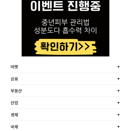
마켓
금융
부동산
산업
경제
국제