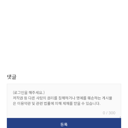
댓글
0 / 300