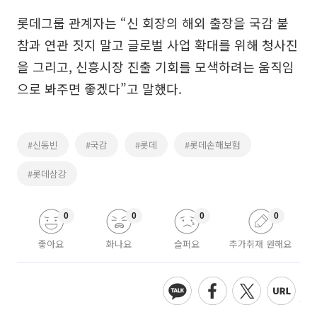
롯데그룹 관계자는 “신 회장의 해외 출장을 국감 불
참과 연관 짓지 말고 글로벌 사업 확대를 위해 청사진
을 그리고, 신흥시장 진출 기회를 모색하려는 움직임
으로 봐주면 좋겠다”고 말했다.
#신동빈
#국감
#롯데
#롯데손해보험
#롯데삼강
0
0
0
0
좋아요
화나요
슬퍼요
추가취재 원해요