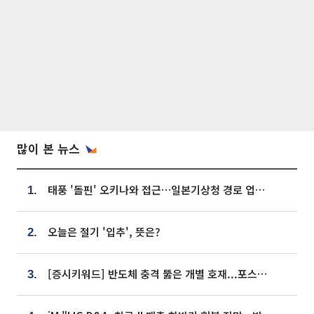
많이 본 뉴스
태풍 '돌핀' 오키나와 접근…일본기상청 경로 업데이트
1.
오늘은 절기 '입추', 뜻은?
2.
[증시키워드] 반도체 충격 뚫은 개별 호재...포스코퓨처엠·에코프로·한화솔루션 '눈길'
3.