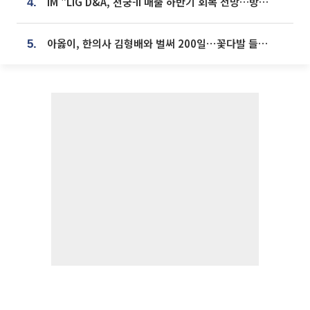
iM "LIG D&A, 천궁-II 매출 하반기 회복 전망…방산 톱픽 유지"
4.
아옳이, 한의사 김형배와 벌써 200일⋯꽃다발 들고 "프러포즈 아냐"
5.