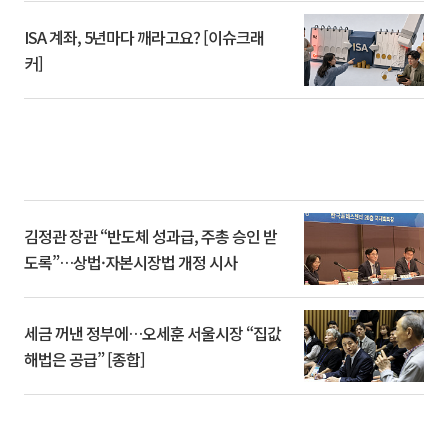
ISA 계좌, 5년마다 깨라고요? [이슈크래
커]
김정관 장관 “반도체 성과급, 주총 승인 받
도록”…상법·자본시장법 개정 시사
세금 꺼낸 정부에…오세훈 서울시장 “집값
해법은 공급” [종합]