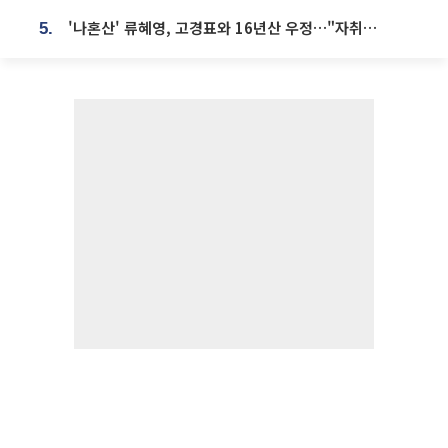
'나혼산' 류혜영, 고경표와 16년산 우정…"자취방서 부모님과 마주쳐"
5.