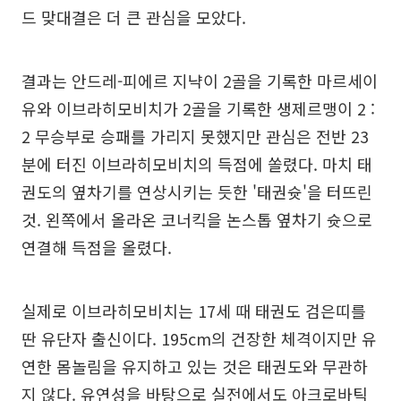
드 맞대결은 더 큰 관심을 모았다.
결과는 안드레-피에르 지냑이 2골을 기록한 마르세이
유와 이브라히모비치가 2골을 기록한 생제르맹이 2 :
2 무승부로 승패를 가리지 못했지만 관심은 전반 23
분에 터진 이브라히모비치의 득점에 쏠렸다. 마치 태
권도의 옆차기를 연상시키는 듯한 '태권슛'을 터뜨린
것. 왼쪽에서 올라온 코너킥을 논스톱 옆차기 슛으로
연결해 득점을 올렸다.
실제로 이브라히모비치는 17세 때 태권도 검은띠를
딴 유단자 출신이다. 195cm의 건장한 체격이지만 유
연한 몸놀림을 유지하고 있는 것은 태권도와 무관하
지 않다. 유연성을 바탕으로 실전에서도 아크로바틱