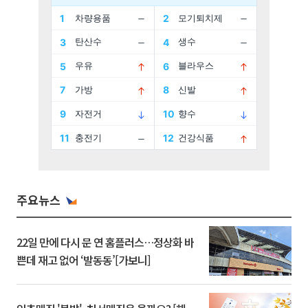
주요뉴스
22일 만에 다시 문 연 홈플러스…정상화 바
쁜데 재고 없어 ‘발동동’[가보니]