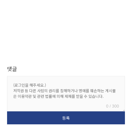
댓글
0 / 300