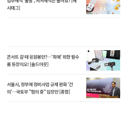
입추매직 '불발', 처서매직은 올까요? [해
시태그]
콘서트 갈 때 응원봉만?⋯'최애' 위한 필수
품 등장이오! [솔드아웃]
서울시, 정부에 정비사업 규제 완화 '건
의'⋯국토부 "협의 중" 입장만 [종합]