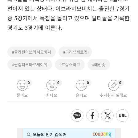
벌어져 있는 상태다. 이브라히모비치는 출전한 7경기
중 5경기에서 득점을 올리고 있으며 멀티골을 기록한
경기도 3경기에 이른다.
#즐라탄이브라히모비치
#파리생제르맹
#올림피크마르세이유
#프랑스리그
#태권슛
0
0
0
0
좋아요
화나요
슬퍼요
추가취재 원해요