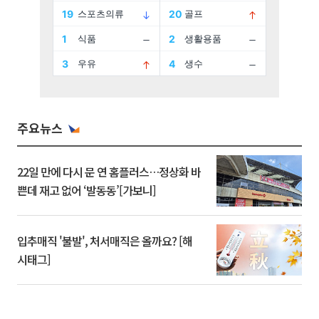
주요뉴스
22일 만에 다시 문 연 홈플러스…정상화 바
쁜데 재고 없어 ‘발동동’[가보니]
입추매직 '불발', 처서매직은 올까요? [해
시태그]