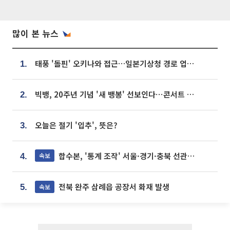
많이 본 뉴스
태풍 '돌핀' 오키나와 접근…일본기상청 경로 업데이트
1.
빅뱅, 20주년 기념 '새 뱅봉' 선보인다⋯콘서트 앞두고 팝업 개최
2.
오늘은 절기 '입추', 뜻은?
3.
합수본, '통계 조작' 서울·경기·충북 선관위 등 추가 압수수색
속보
4.
전북 완주 삼례읍 공장서 화재 발생
속보
5.