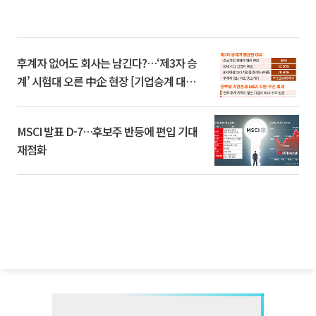
후계자 없어도 회사는 남긴다?…‘제3자 승
계’ 시험대 오른 中企 현장 [기업승계 대전
환]
MSCI 발표 D-7…후보주 반등에 편입 기대
재점화