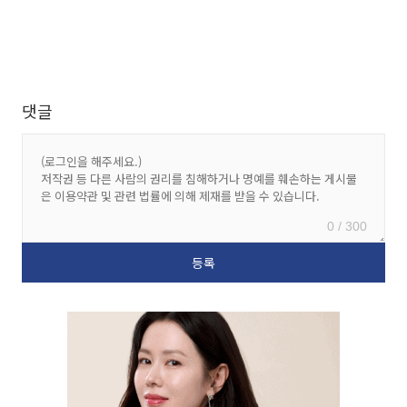
댓글
0 / 300