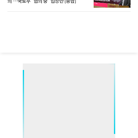
의'⋯국토부 "협의 중" 입장만 [종합]