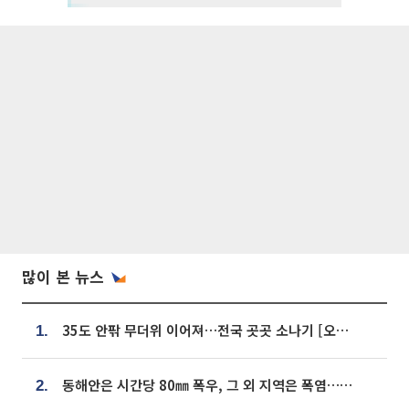
많이 본 뉴스
35도 안팎 무더위 이어져…전국 곳곳 소나기 [오늘 날씨]
1.
동해안은 시간당 80㎜ 폭우, 그 외 지역은 폭염…‘극과 극 날씨’
2.