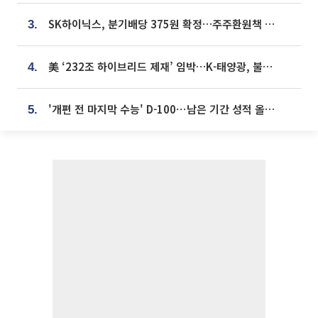
SK하이닉스, 분기배당 375원 확정…주주환원책 9월로 앞당겨 발표
3.
美 ‘232조 하이브리드 제재’ 임박…K-태양광, 불확실성 털고 날개 다나
4.
'개편 전 마지막 수능' D-100⋯남은 기간 성적 올릴 전략은
5.