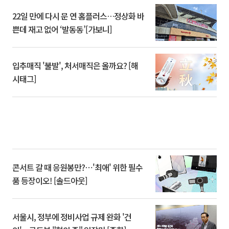
22일 만에 다시 문 연 홈플러스…정상화 바
쁜데 재고 없어 ‘발동동’[가보니]
입추매직 '불발', 처서매직은 올까요? [해
시태그]
콘서트 갈 때 응원봉만?⋯'최애' 위한 필수
품 등장이오! [솔드아웃]
서울시, 정부에 정비사업 규제 완화 '건