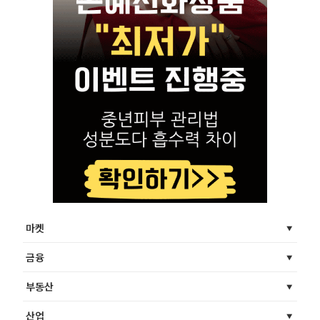
마켓
금융
부동산
산업