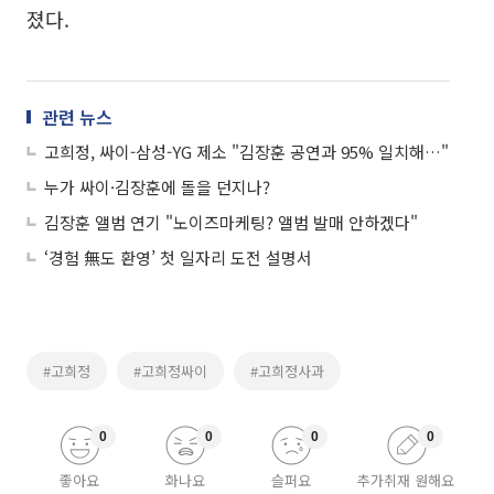
졌다.
관련 뉴스
고희정, 싸이-삼성-YG 제소 "김장훈 공연과 95% 일치해…"
누가 싸이·김장훈에 돌을 던지나?
김장훈 앨범 연기 "노이즈마케팅? 앨범 발매 안하겠다"
‘경험 無도 환영’ 첫 일자리 도전 설명서
#고희정
#고희정싸이
#고희정사과
0
0
0
0
좋아요
화나요
슬퍼요
추가취재 원해요