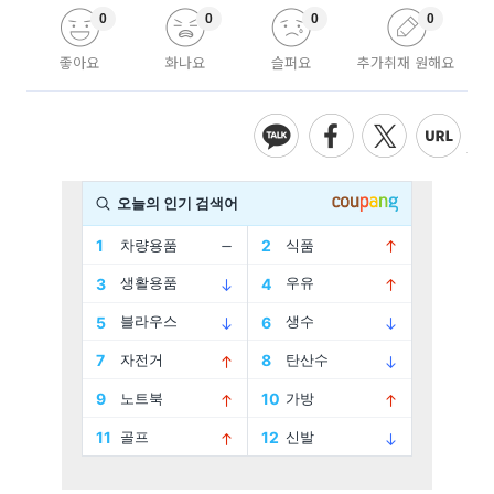
0
0
0
0
좋아요
화나요
슬퍼요
추가취재 원해요