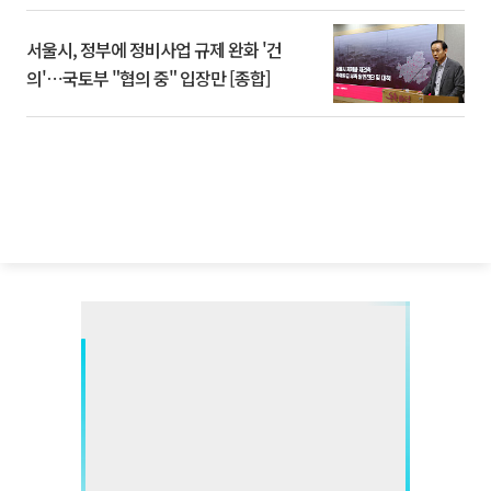
서울시, 정부에 정비사업 규제 완화 '건
의'⋯국토부 "협의 중" 입장만 [종합]