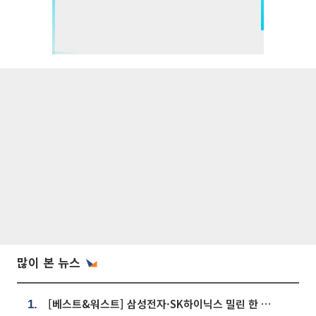
많이 본 뉴스
[베스트&워스트] 삼성전자·SK하이닉스 밀린 한 주…상상인증권은 85% 급등
1.