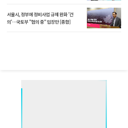
서울시, 정부에 정비사업 규제 완화 '건
의'⋯국토부 "협의 중" 입장만 [종합]