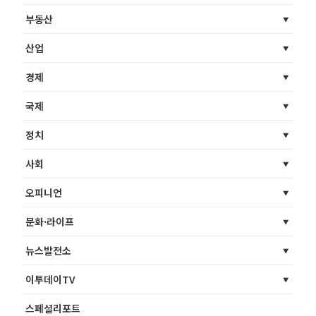
부동산
산업
경제
국제
정치
사회
오피니언
문화·라이프
뉴스발전소
이투데이TV
스페셜리포트