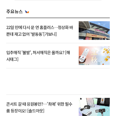
주요뉴스
22일 만에 다시 문 연 홈플러스…정상화 바
쁜데 재고 없어 ‘발동동’[가보니]
입추매직 '불발', 처서매직은 올까요? [해
시태그]
콘서트 갈 때 응원봉만?⋯'최애' 위한 필수
품 등장이오! [솔드아웃]