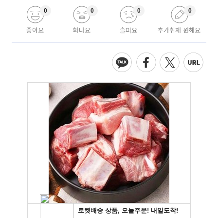
0
0
0
0
좋아요
화나요
슬퍼요
추가취재 원해요