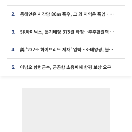
동해안은 시간당 80㎜ 폭우, 그 외 지역은 폭염…‘극과 극 날씨’
2.
SK하이닉스, 분기배당 375원 확정…주주환원책 9월로 앞당겨 발표
3.
美 ‘232조 하이브리드 제재’ 임박…K-태양광, 불확실성 털고 날개 다나
4.
이남오 함평군수, 군공항 소음피해 함평 보상 요구
5.