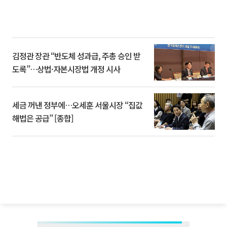
김정관 장관 “반도체 성과급, 주총 승인 받
도록”…상법·자본시장법 개정 시사
세금 꺼낸 정부에…오세훈 서울시장 “집값
해법은 공급” [종합]