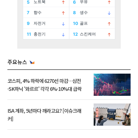
주요뉴스
코스피, 4% 하락에 6270선 마감…삼전
·SK하닉 '와르르' 각각 6%·10%대 급락
ISA 계좌, 5년마다 깨라고요? [이슈크래
커]