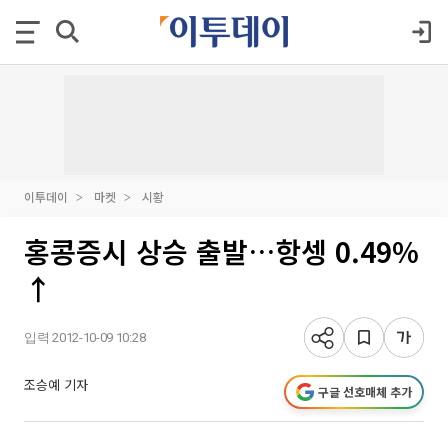
이투데이
마켓
시황
홍콩증시 상승 출발…항셍 0.49%
↑
입력 2012-10-09 10:28
조승예 기자
구글 선호매체 추가