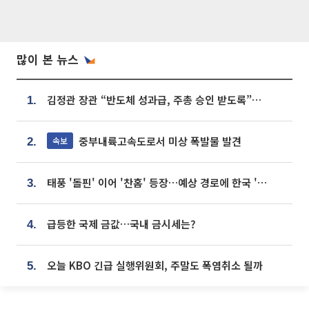
많이 본 뉴스
김정관 장관 “반도체 성과급, 주총 승인 받도록”…상법·자본시장법 개정 시사
1.
중부내륙고속도로서 미상 폭발물 발견
속보
2.
태풍 '돌핀' 이어 '찬홈' 등장…예상 경로에 한국 '한숨'
3.
급등한 국제 금값…국내 금시세는?
4.
오늘 KBO 긴급 실행위원회, 주말도 폭염취소 될까
5.