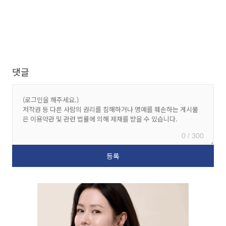
댓글
0 / 300