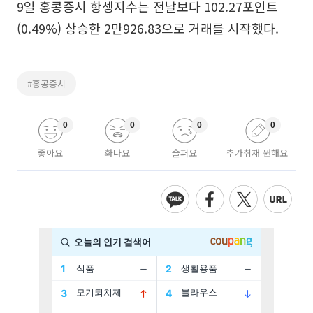
9일 홍콩증시 항셍지수는 전날보다 102.27포인트
(0.49%) 상승한 2만926.83으로 거래를 시작했다.
#홍콩증시
0
0
0
0
좋아요
화나요
슬퍼요
추가취재 원해요