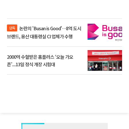
논란의 'Busan is Good'…8억 도시
단독
브랜드, 용산 대통령실 CI 업체가 수행
2000억 수혈받은 홈플러스 ‘오늘 가오
픈’...13일 정식 개장 시험대