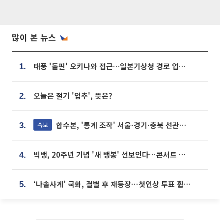
많이 본 뉴스
태풍 '돌핀' 오키나와 접근…일본기상청 경로 업데이트
1.
오늘은 절기 '입추', 뜻은?
2.
합수본, '통계 조작' 서울·경기·충북 선관위 등 추가 압수수색
속보
3.
빅뱅, 20주년 기념 '새 뱅봉' 선보인다⋯콘서트 앞두고 팝업 개최
4.
‘나솔사계’ 국화, 결별 후 재등장⋯첫인상 투표 휩쓸고 ‘인기녀’ 등극
5.