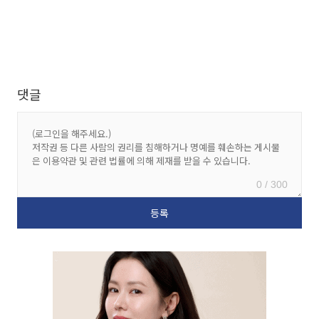
댓글
0 / 300