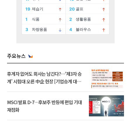
주요뉴스
후계자 없어도 회사는 남긴다?…‘제3자 승
계’ 시험대 오른 中企 현장 [기업승계 대전
환]
MSCI 발표 D-7…후보주 반등에 편입 기대
재점화