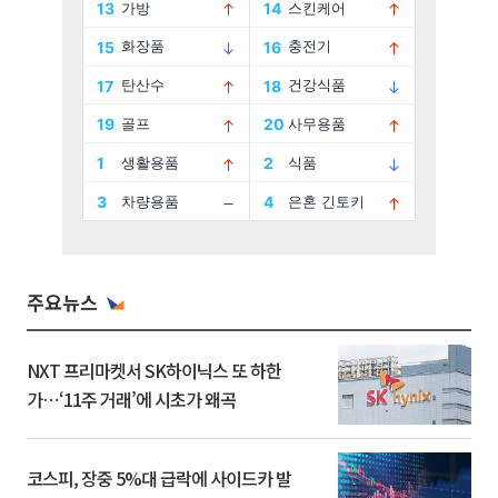
주요뉴스
NXT 프리마켓서 SK하이닉스 또 하한
가⋯‘11주 거래’에 시초가 왜곡
코스피, 장중 5%대 급락에 사이드카 발