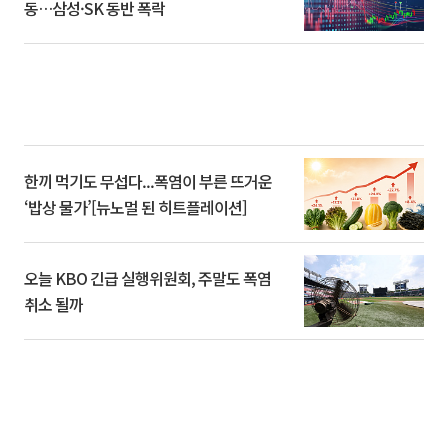
동…삼성·SK 동반 폭락
한끼 먹기도 무섭다...폭염이 부른 뜨거운
‘밥상 물가’[뉴노멀 된 히트플레이션]
오늘 KBO 긴급 실행위원회, 주말도 폭염
취소 될까