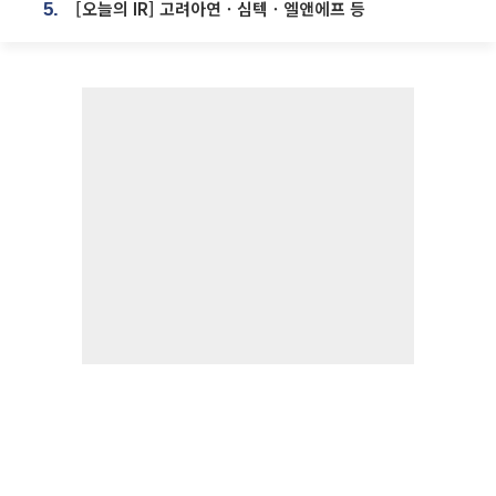
[오늘의 IR] 고려아연ㆍ심텍ㆍ엘앤에프 등
5.