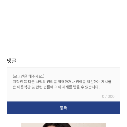
댓글
0 / 300