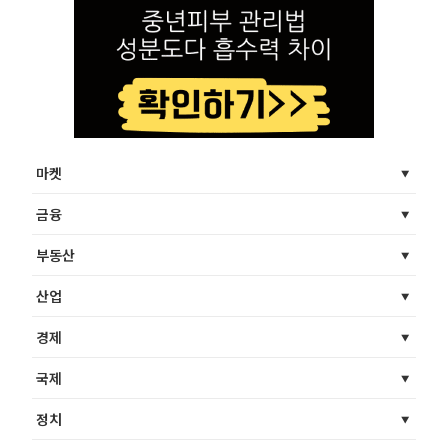
마켓
금융
부동산
산업
경제
국제
정치