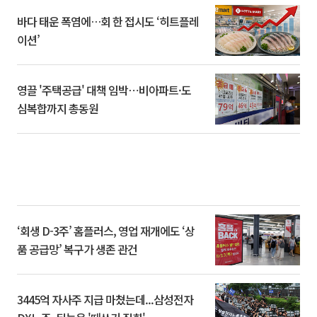
바다 태운 폭염에…회 한 접시도 ‘히트플레
이션’
영끌 '주택공급' 대책 임박⋯비아파트·도
심복합까지 총동원
‘회생 D-3주’ 홈플러스, 영업 재개에도 ‘상
품 공급망’ 복구가 생존 관건
3445억 자사주 지급 마쳤는데...삼성전자