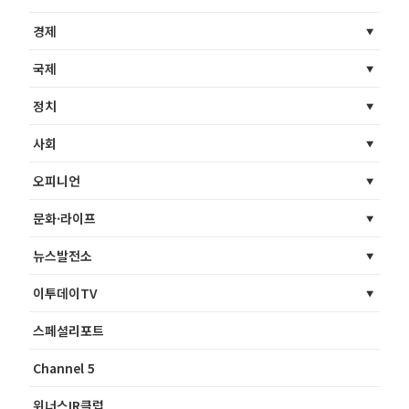
경제
국제
정치
사회
오피니언
문화·라이프
뉴스발전소
이투데이TV
스페셜리포트
Channel 5
위너스IR클럽