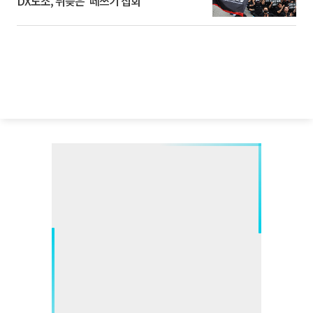
DX노조, 뒤늦은 '떼쓰기 집회'