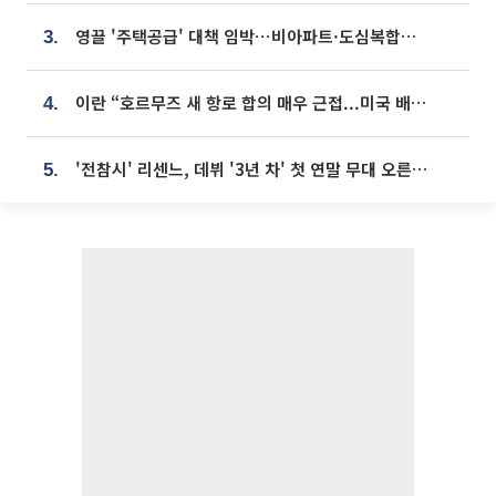
영끌 '주택공급' 대책 임박⋯비아파트·도심복합까지 총동원
3.
이란 “호르무즈 새 항로 합의 매우 근접...미국 배상 먼저”
4.
'전참시' 리센느, 데뷔 '3년 차' 첫 연말 무대 오른다⋯"그동안 섭외 안 와"
5.