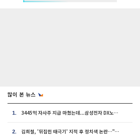
많이 본 뉴스
3445억 자사주 지급 마쳤는데...삼성전자 DX노조, 뒤늦은 '떼쓰기 집회'
1.
김희철, '뒤집힌 태극기' 지적 후 정치색 논란…"좌우 떠나 우리나라 국기"
2.