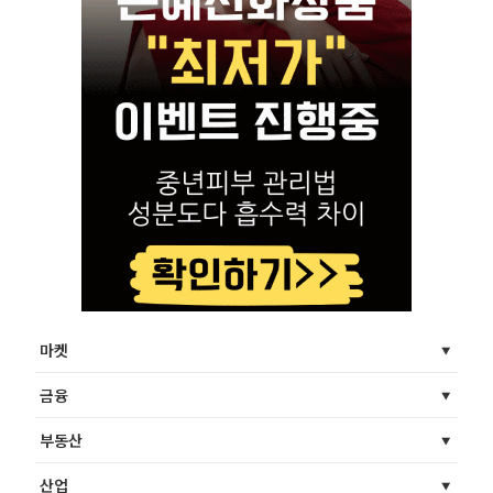
마켓
금융
부동산
산업