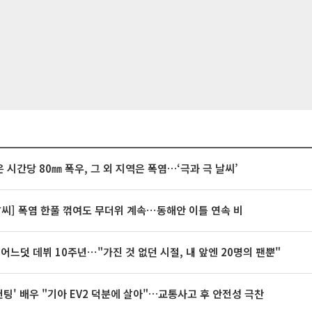
 시간당 80㎜ 폭우, 그 외 지역은 폭염…‘극과 극 날씨’
날씨] 폭염 한풀 꺾여도 무더위 계속⋯동해안 이틀 연속 비
 어느덧 데뷔 10주년⋯"가진 것 없던 시절, 내 앞엔 20명의 팬뿐"
 헌팅' 배우 "기아 EV2 덕분에 살아"…교통사고 후 안전성 극찬