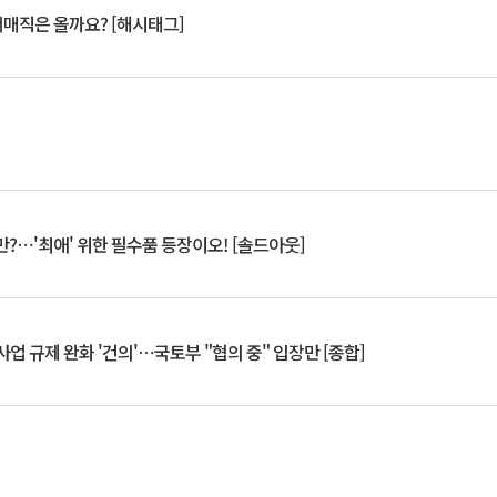
서매직은 올까요? [해시태그]
?⋯'최애' 위한 필수품 등장이오! [솔드아웃]
업 규제 완화 '건의'⋯국토부 "협의 중" 입장만 [종합]