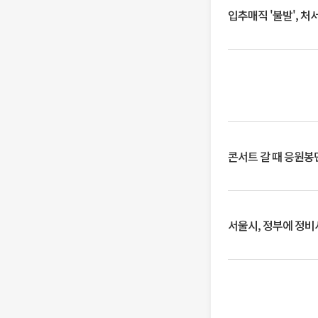
입추매직 '불발', 처
콘서트 갈 때 응원봉만
서울시, 정부에 정비사