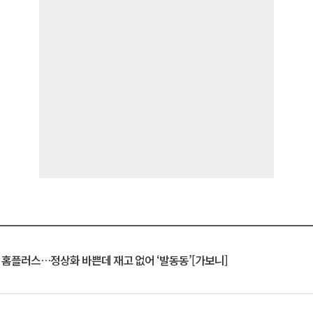
연 홈플러스…정상화 바쁜데 재고 없어 ‘발동동’[가보니]