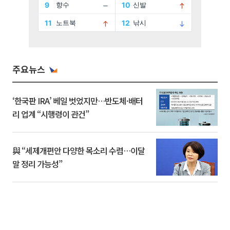
주요뉴스
‘한국판 IRA’ 베일 벗었지만…반도체·배터
리 업계 “시행령이 관건”
與 “세제개편안 다양한 목소리 수렴…이달
말 정리 가능성”