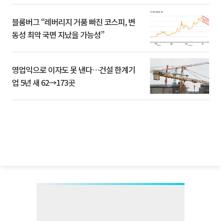
블룸버그 “레버리지 거품 빠진 코스피, 변
동성 최악 국면 지났을 가능성”
영업익으로 이자도 못 낸다…건설 한계기
업 5년 새 62→173곳