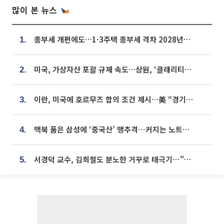
많이 본 뉴스
종부세 개편에도…1·3주택 종부세 격차 2028년부터 확대
1.
미국, 가상자산 포괄 규제 속도…상원, ‘클래리티법’ 9월 절차투표 추진
2.
이란, 미국에 호르무즈 합의 조건 제시…美 “경기 아직 안 끝나” [종합]
3.
맥북 품은 삼성에 ‘중국산’ 맹추격⋯커지는 노트북 OLED 시장
4.
서경덕 교수, 김희철도 분노한 거꾸로 태극기⋯"엉터리는 아냐, 아쉬울 뿐"
5.