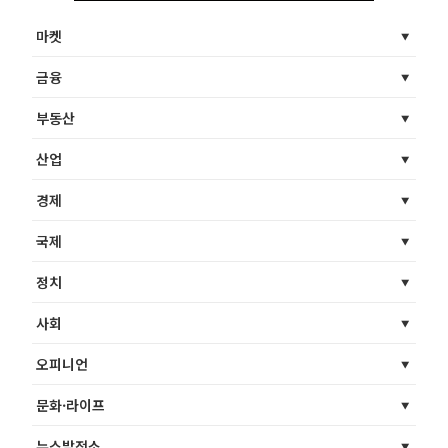
마켓
금융
부동산
산업
경제
국제
정치
사회
오피니언
문화·라이프
뉴스발전소