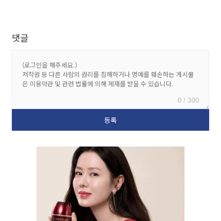
댓글
0 / 300