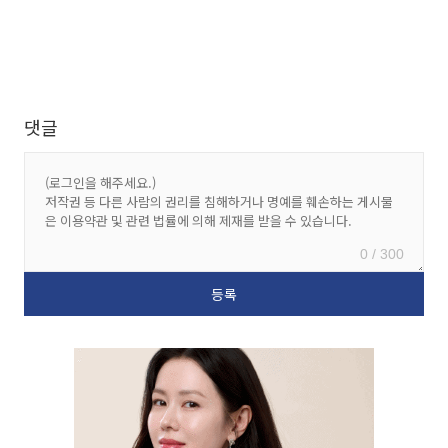
댓글
0 / 300