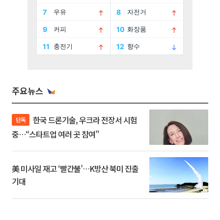
주요뉴스
한국 드론기술, 우크라 전장서 시험
단독
중…“스타트업 여러 곳 참여”
美 미사일 재고 ‘빨간불’…K방산 북미 진출
기대