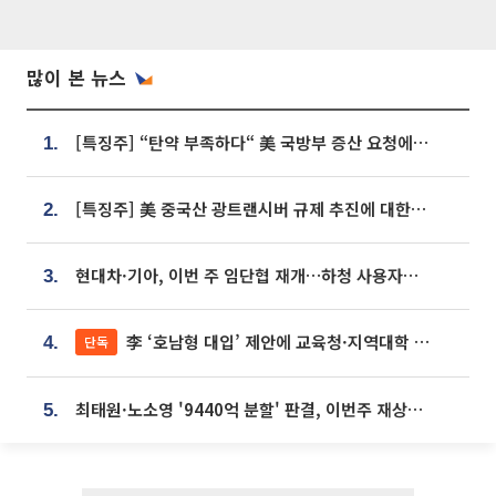
많이 본 뉴스
[특징주] “탄약 부족하다“ 美 국방부 증산 요청에⋯국내 방산주 급등세
1.
[특징주] 美 중국산 광트랜시버 규제 추진에 대한광통신 등 광통신株 강세
2.
현대차·기아, 이번 주 임단협 재개…하청 사용자성 재심도 ‘변수’
3.
李 ‘호남형 대입’ 제안에 교육청·지역대학 서·논술형 입시 연계 '착수'
단독
4.
최태원·노소영 '9440억 분할' 판결, 이번주 재상고 여부 주목
5.