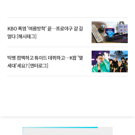
KBO 폭염 '여름방학' 끝…프로야구 갈 길
멀다 [해시태그]
빅뱅 컴백하고 튜이드 데뷔하고⋯K팝 '몇
세대'세요? [엔터로그]