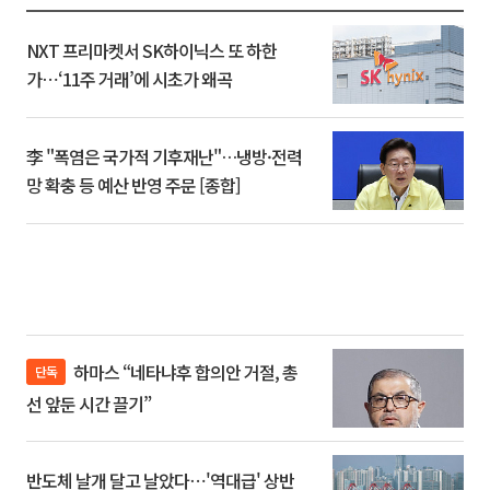
NXT 프리마켓서 SK하이닉스 또 하한
가⋯‘11주 거래’에 시초가 왜곡
李 "폭염은 국가적 기후재난"…냉방·전력
망 확충 등 예산 반영 주문 [종합]
하마스 “네타냐후 합의안 거절, 총
단독
선 앞둔 시간 끌기”
반도체 날개 달고 날았다⋯'역대급' 상반