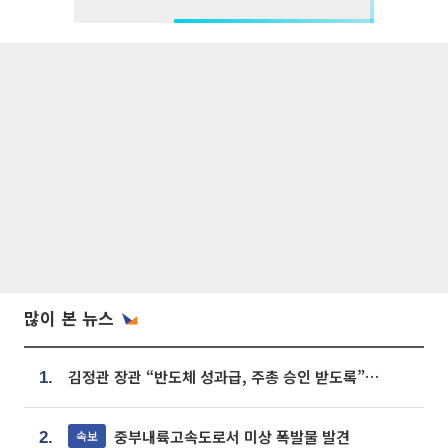
많이 본 뉴스
김정관 장관 “반도체 성과급, 주총 승인 받도록”…상법·자본시장법 개정 시사
1.
중부내륙고속도로서 미상 폭발물 발견
속보
2.