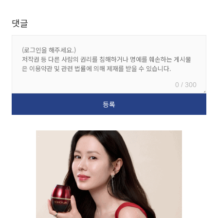
댓글
0 / 300