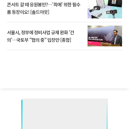
콘서트 갈 때 응원봉만?⋯'최애' 위한 필수
품 등장이오! [솔드아웃]
서울시, 정부에 정비사업 규제 완화 '건
의'⋯국토부 "협의 중" 입장만 [종합]