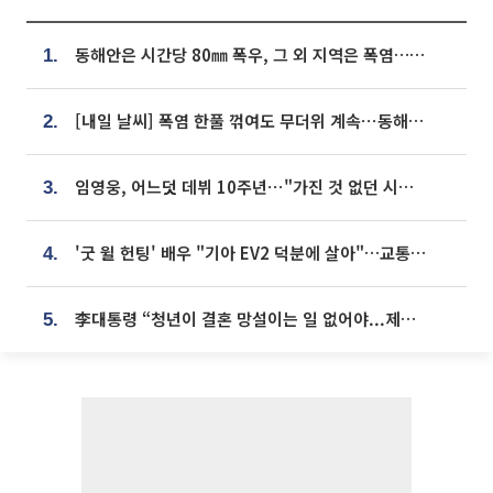
동해안은 시간당 80㎜ 폭우, 그 외 지역은 폭염…‘극과 극 날씨’
1.
[내일 날씨] 폭염 한풀 꺾여도 무더위 계속⋯동해안 이틀 연속 비
2.
임영웅, 어느덧 데뷔 10주년⋯"가진 것 없던 시절, 내 앞엔 20명의 팬뿐"
3.
'굿 윌 헌팅' 배우 "기아 EV2 덕분에 살아"…교통사고 후 안전성 극찬
4.
李대통령 “청년이 결혼 망설이는 일 없어야...제도상 불이익 조사”
5.