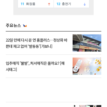
주요뉴스
22일 만에 다시 문 연 홈플러스…정상화 바
쁜데 재고 없어 ‘발동동’[가보니]
입추매직 '불발', 처서매직은 올까요? [해
시태그]