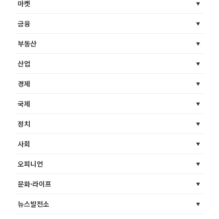
마켓
금융
부동산
산업
경제
국제
정치
사회
오피니언
문화·라이프
뉴스발전소