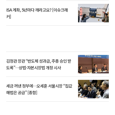
ISA 계좌, 5년마다 깨라고요? [이슈크래
커]
김정관 장관 “반도체 성과급, 주총 승인 받
도록”…상법·자본시장법 개정 시사
세금 꺼낸 정부에…오세훈 서울시장 “집값
해법은 공급” [종합]