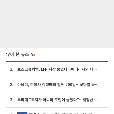
많이 본 뉴스
포스코퓨처엠, LFP 시장 뚫었다…배터리사와 대규모 장기 공급 합의
1.
아옳이, 한의사 김형배와 벌써 200일⋯꽃다발 들고 "프러포즈 아냐"
2.
추미애 "복지가 아니라 도민이 늘었다"…재정난 책임론 정면돌파
3.