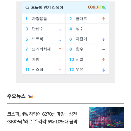
주요뉴스
코스피, 4% 하락에 6270선 마감…삼전
·SK하닉 '와르르' 각각 6%·10%대 급락