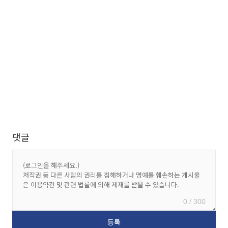
댓글
0 / 300