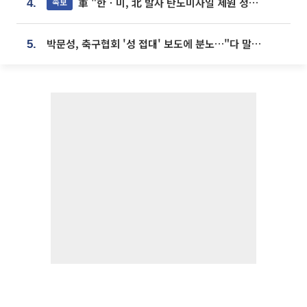
軍 "한ㆍ미, 北 발사 탄도미사일 제원 정밀분석 중"
속보
4.
박문성, 축구협회 '성 접대' 보도에 분노…"다 말아먹으려고 작정했나"
5.