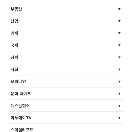
부동산
산업
경제
국제
정치
사회
오피니언
문화·라이프
뉴스발전소
이투데이TV
스페셜리포트