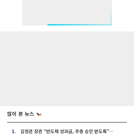
많이 본 뉴스
김정관 장관 “반도체 성과급, 주총 승인 받도록”…상법·자본시장법 개정 시사
1.