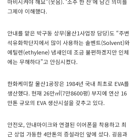
마비시켜야 해요”(웃음). ‘소주 한 잔’에 담긴 의미를
그제야 이해했다.
안내를 맡은 박구동 상무(울산1사업장 담당)도 “주변
석유화학단지에서 많이 사용하는 솔벤트(Solvent)와
에틸렌(ethylene) 냄새인데 조금 불편하겠지만 인체
에는 무해하다”고 안심시켰다.
한화케미칼 울산1공장은 1984년 국내 최초로 EVA를
생산했다. 현재 26만㎡(7만8600평) 부지에 연산 16
만톤 규모의 EVA 생산시설을 갖추고 있다.
안전모, 안내마이크와 연결된 이어폰을 착용하고 최
근 상업 가동한 4만톤의 증설라인 앞에 섰다. 굉음과