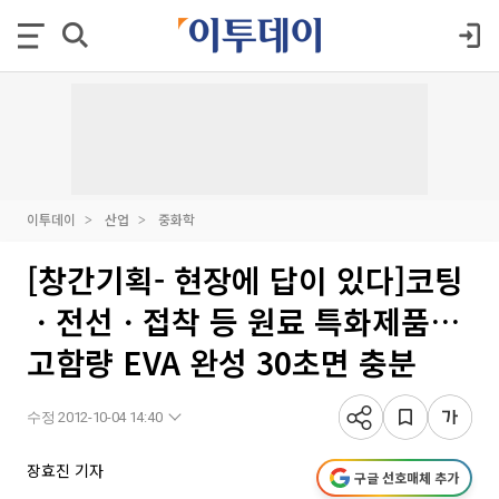
이투데이
산업
중화학
[창간기획- 현장에 답이 있다]코팅
ㆍ전선ㆍ접착 등 원료 특화제품…
고함량 EVA 완성 30초면 충분
수정 2012-10-04 14:40
장효진 기자
구글 선호매체 추가