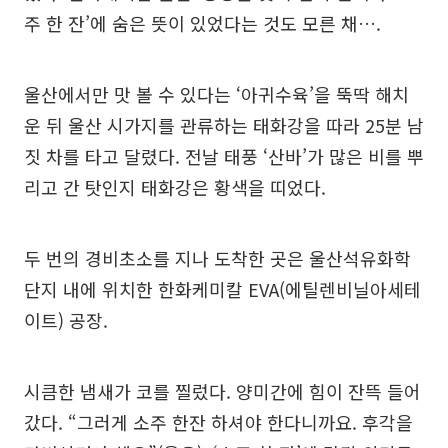
주 한 잔’에 숨은 뜻이 있었다는 것도 모른 채….
울산에서만 맛 볼 수 있다는 ‘아귀수육’을 뚝딱 해치
운 뒤 울산 시가지를 관류하는 태화강을 따라 25분 남
짓 차를 타고 달렸다. 전날 태풍 ‘산바’가 많은 비를 뿌
리고 간 탓인지 태화강은 황색을 띠었다.
두 번의 경비초소를 지나 도착한 곳은 울산석유화학
단지 내에 위치한 한화케미칼 EVA(에틸렌비닐아세테
이트) 공장.
시큼한 냄새가 코를 찔렀다. 양미간에 힘이 잔뜩 들어
갔다. “그러게 소주 한잔 하셔야 한다니까요. 후각을