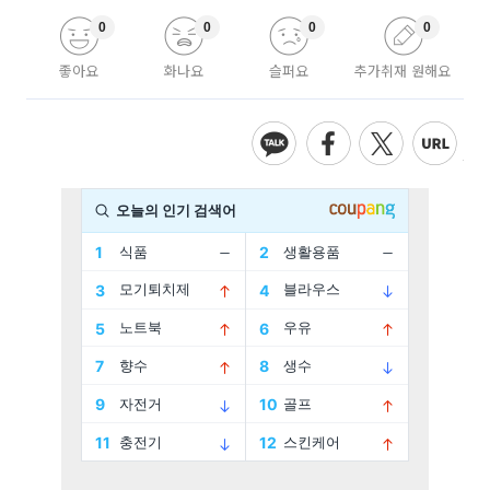
0
0
0
0
좋아요
화나요
슬퍼요
추가취재 원해요