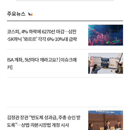
주요뉴스
코스피, 4% 하락에 6270선 마감…삼전
·SK하닉 '와르르' 각각 6%·10%대 급락
ISA 계좌, 5년마다 깨라고요? [이슈크래
커]
김정관 장관 “반도체 성과급, 주총 승인 받
도록”…상법·자본시장법 개정 시사