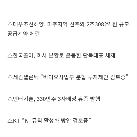
△대우조선해양, 미주지역 선주와 2조3082억원 규모
공급계약 체결
△한국콜마, 회사 분할로 윤동한 단독대표 체제
△세원셀론텍 “바이오사업부 분할 투자제안 검토중”
△엔터기술, 330만주 3자배정 유증 발행
△KT “KT뮤직 활성화 방안 검토중”