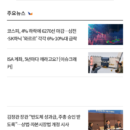
주요뉴스
코스피, 4% 하락에 6270선 마감…삼전
·SK하닉 '와르르' 각각 6%·10%대 급락
ISA 계좌, 5년마다 깨라고요? [이슈크래
커]
김정관 장관 “반도체 성과급, 주총 승인 받
도록”…상법·자본시장법 개정 시사