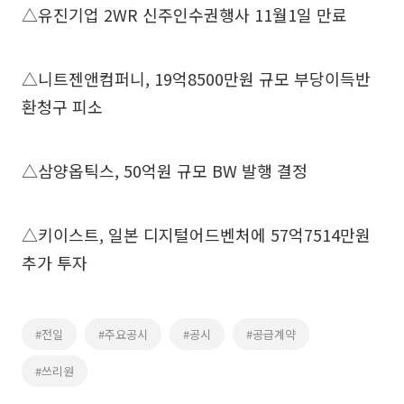
△유진기업 2WR 신주인수권행사 11월1일 만료
△니트젠앤컴퍼니, 19억8500만원 규모 부당이득반
환청구 피소
△삼양옵틱스, 50억원 규모 BW 발행 결정
△키이스트, 일본 디지털어드벤처에 57억7514만원
추가 투자
#전일
#주요공시
#공시
#공급계약
#쓰리원