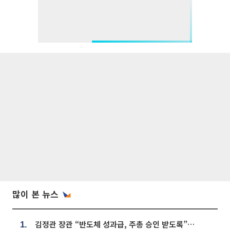
많이 본 뉴스
김정관 장관 “반도체 성과급, 주총 승인 받도록”…상법·자본시장법 개정 시사
1.