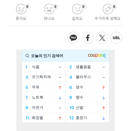
0
0
0
0
좋아요
화나요
슬퍼요
추가취재 원해요