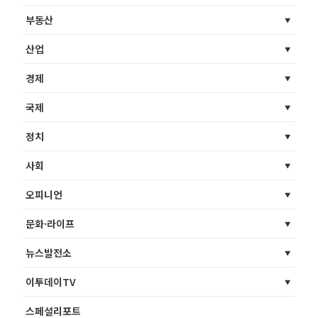
부동산
산업
경제
국제
정치
사회
오피니언
문화·라이프
뉴스발전소
이투데이TV
스페셜리포트